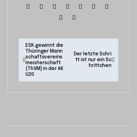
B
ESK gewinnt die
Thüringer Mann
e
Der letzte Schri
schaftsvereins
tt ist nur ein Sc
i
meisterschaft
hrittchen
(ThVM) in der AK
t
U20
r
a
g
s
n
a