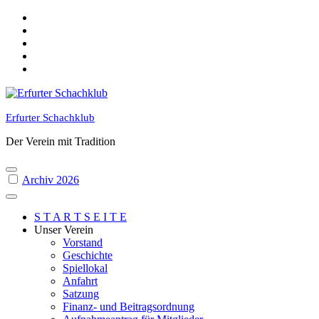
Skip
to
content
Erfurter Schachklub
Der Verein mit Tradition
Archiv 2026
S T A R T S E I T E
Unser Verein
Vorstand
Geschichte
Spiellokal
Anfahrt
Satzung
Finanz- und Beitragsordnung