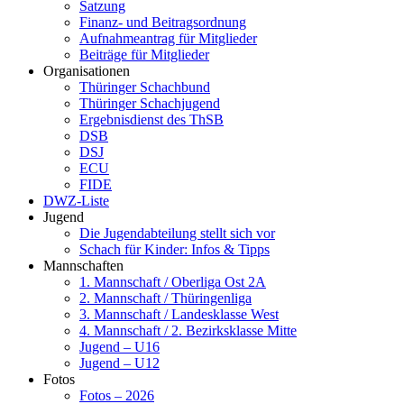
Satzung
Finanz- und Beitragsordnung
Aufnahmeantrag für Mitglieder
Beiträge für Mitglieder
Organisationen
Thüringer Schachbund
Thüringer Schachjugend
Ergebnisdienst des ThSB
DSB
DSJ
ECU
FIDE
DWZ-Liste
Jugend
Die Jugendabteilung stellt sich vor
Schach für Kinder: Infos & Tipps
Mannschaften
1. Mannschaft / Oberliga Ost 2A
2. Mannschaft / Thüringenliga
3. Mannschaft / Landesklasse West
4. Mannschaft / 2. Bezirksklasse Mitte
Jugend – U16
Jugend – U12
Fotos
Fotos – 2026