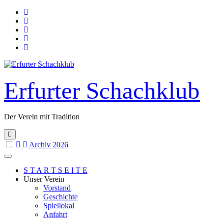
Skip
to
content
Erfurter Schachklub
Der Verein mit Tradition
Archiv 2026
S T A R T S E I T E
Unser Verein
Vorstand
Geschichte
Spiellokal
Anfahrt