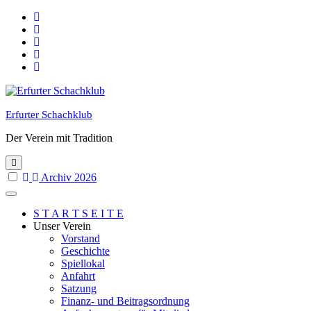
Skip
to
content
Erfurter Schachklub
Der Verein mit Tradition
Archiv 2026
S T A R T S E I T E
Unser Verein
Vorstand
Geschichte
Spiellokal
Anfahrt
Satzung
Finanz- und Beitragsordnung