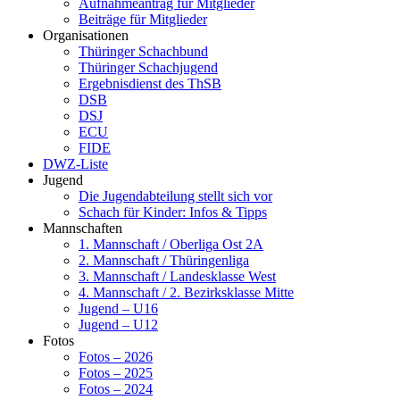
Aufnahmeantrag für Mitglieder
Beiträge für Mitglieder
Organisationen
Thüringer Schachbund
Thüringer Schachjugend
Ergebnisdienst des ThSB
DSB
DSJ
ECU
FIDE
DWZ-Liste
Jugend
Die Jugendabteilung stellt sich vor
Schach für Kinder: Infos & Tipps
Mannschaften
1. Mannschaft / Oberliga Ost 2A
2. Mannschaft / Thüringenliga
3. Mannschaft / Landesklasse West
4. Mannschaft / 2. Bezirksklasse Mitte
Jugend – U16
Jugend – U12
Fotos
Fotos – 2026
Fotos – 2025
Fotos – 2024