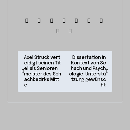
B
Axel Struck vert
Dissertation in
eidigt seinen Tit
Kontext von Sc
e
el als Senioren
hach und Psych
i
meister des Sch
ologie, Unterstü
achbezirks Mitt
tzung gewünsc
t
e
ht
r
a
g
s