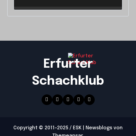
Erfurter
Schachklub
Copyright © 2011-2025 / ESK
|
Newsblogs
von
Themeansar
.