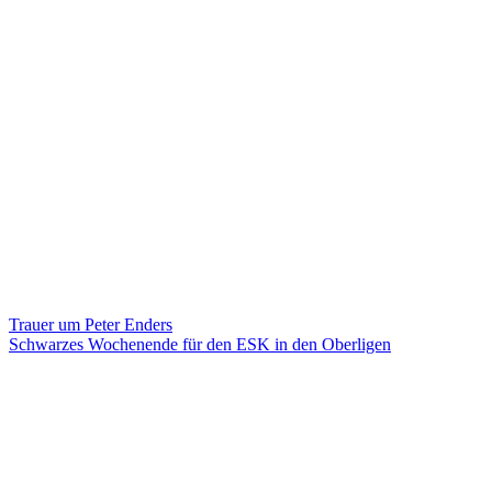
Beitragsnavigation
Trauer um Peter Enders
Schwarzes Wochenende für den ESK in den Oberligen