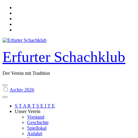
Skip
to
content
Erfurter Schachklub
Der Verein mit Tradition
Archiv 2026
S T A R T S E I T E
Unser Verein
Vorstand
Geschichte
Spiellokal
Anfahrt