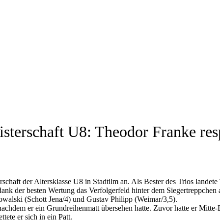
sterschaft U8: Theodor Franke resp
erschaft der Altersklasse U8 in Stadtilm an. Als Bester des Trios lande
e dank der besten Wertung das Verfolgerfeld hinter dem Siegertreppche
owalski (Schott Jena/4) und Gustav Philipp (Weimar/3,5).
nachdem er ein Grundreihenmatt übersehen hatte. Zuvor hatte er Mitte-
ete er sich in ein Patt.