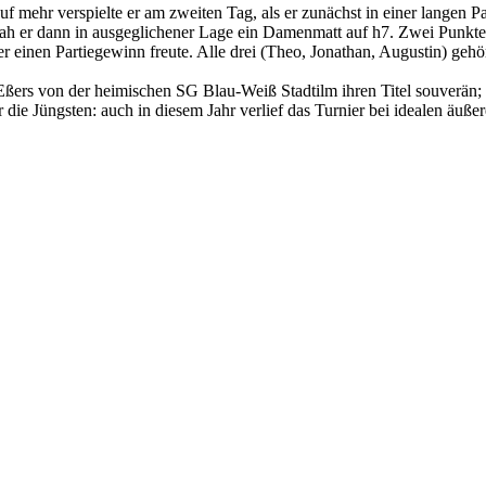
 mehr verspielte er am zweiten Tag, als er zunächst in einer langen P
sah er dann in ausgeglichener Lage ein Damenmatt auf h7. Zwei Punkte
 einen Partiegewinn freute. Alle drei (Theo, Jonathan, Augustin) gehör
Eßers von der heimischen SG Blau-Weiß Stadtilm ihren Titel souverän; 
ür die Jüngsten: auch in diesem Jahr verlief das Turnier bei idealen äu