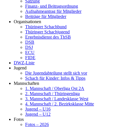
Satzung
Finanz- und Beitragsordnung
Aufnahmeantrag für Mitglieder
Beiträge für Mitglieder
Organisationen
Thüringer Schachbund
Thüringer Schachjugend
Ergebnisdienst des ThSB
DSB
DSJ
ECU
FIDE
DWZ-Liste
Jugend
Die Jugendabteilung stellt sich vor
Schach für Kinder: Infos & Tipps
Mannschaften
1. Mannschaft / Oberliga Ost 2A
2. Mannschaft / Thüringenliga
3. Mannschaft / Landesklasse West
4. Mannschaft / 2. Bezirksklasse Mitte
Jugend – U16
Jugend – U12
Fotos
Fotos – 2026