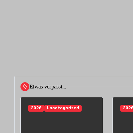
g
a
t
i
o
n
Etwas verpasst...
2026
Uncategorized
202