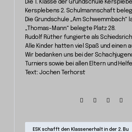
Die 1. Klasse der Grundschule Kerspleb
Kersplebens 2. Schulmannschaft belegt
Die Grundschule „Am Schwemmbach“ lan
„Thomas-Mann“ belegte Platz 28.
Rudolf Rüther fungierte als Schiedsrich
Alle Kinder hatten viel Spaß und einen
Wir bedanken uns bei der Schachjugen
Turniers sowie bei allen Eltern und Helfe
Text: Jochen Terhorst
B
ESK schafft den Klassenerhalt in der 2. Bu