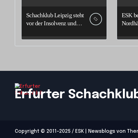
Schachklub Leipzig steht
ESK be
vor der Insolvenz und
Nordhä
bittet um Unterstützung
zahlen
und Spenden
vertret
Erfurter Schachklu
Copyright © 2011-2025 / ESK
|
Newsblogs
von
The