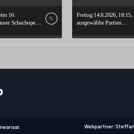
im 16.
Freitag 14.8.2026, 18:15,
user Schachopen
ausgewählte Partien
mäßig stark
Deutsche
en
Senioreneinzelmeistersc
haft
b
Webpartner: Steffa
meansar
.