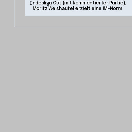
ndesliga Ost (mit kommentierter Partie),
e
Moritz Weishäutel erzielt eine IM-Norm
i
t
r
a
g
s
n
a
v
i