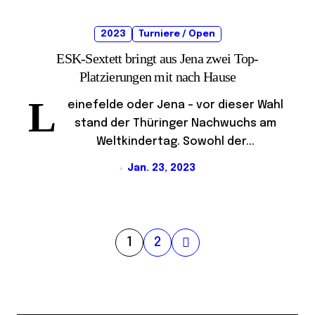
2023
Turniere / Open
ESK-Sextett bringt aus Jena zwei Top-
Platzierungen mit nach Hause
L
einefelde oder Jena – vor dieser Wahl
stand der Thüringer Nachwuchs am
Weltkindertag. Sowohl der...
Jan. 23, 2023
S
1
2
e
i
t