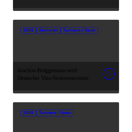
2026
Senioren
Turniere / Open
Joachim Brüggemann wird
Deutscher Vize-Seniorenmeister
2026
Turniere / Open