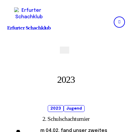
Skip
to
content
Erfurter Schachklub
2023
2023
Jugend
2. Schulschachturnier
m 04.02. fand unser zweites