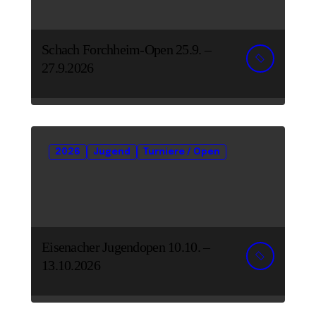
Schach Forchheim-Open 25.9. –
27.9.2026
2026
Jugend
Turniere / Open
Eisenacher Jugendopen 10.10. –
13.10.2026