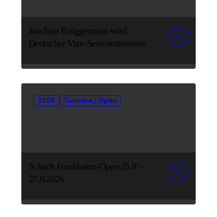
Joachim Brüggemann wird
Deutscher Vize-Seniorenmeister
2026
Turniere / Open
Schach Forchheim-Open 25.9. –
27.9.2026