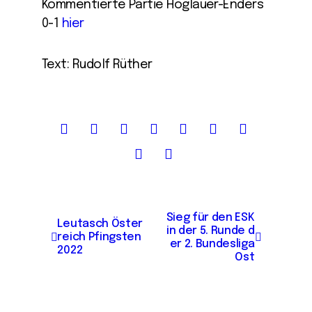
Kommentierte Partie Höglauer-Enders
0-1
hier
Text: Rudolf Rüther
B
Sieg für den ESK
Leutasch Öster
in der 5. Runde d
e
reich Pfingsten
er 2. Bundesliga
2022
i
Ost
t
r