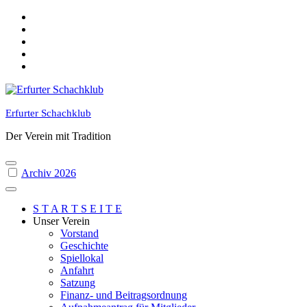
Skip
to
content
Erfurter Schachklub
Der Verein mit Tradition
Archiv 2026
S T A R T S E I T E
Unser Verein
Vorstand
Geschichte
Spiellokal
Anfahrt
Satzung
Finanz- und Beitragsordnung