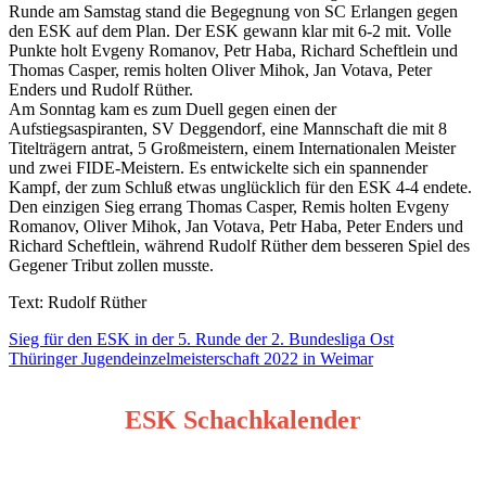
Runde am Samstag stand die Begegnung von SC Erlangen gegen
den ESK auf dem Plan. Der ESK gewann klar mit 6-2 mit. Volle
Punkte holt Evgeny Romanov, Petr Haba, Richard Scheftlein und
Thomas Casper, remis holten Oliver Mihok, Jan Votava, Peter
Enders und Rudolf Rüther.
Am Sonntag kam es zum Duell gegen einen der
Aufstiegsaspiranten, SV Deggendorf, eine Mannschaft die mit 8
Titelträgern antrat, 5 Großmeistern, einem Internationalen Meister
und zwei FIDE-Meistern. Es entwickelte sich ein spannender
Kampf, der zum Schluß etwas unglücklich für den ESK 4-4 endete.
Den einzigen Sieg errang Thomas Casper, Remis holten Evgeny
Romanov, Oliver Mihok, Jan Votava, Petr Haba, Peter Enders und
Richard Scheftlein, während Rudolf Rüther dem besseren Spiel des
Gegener Tribut zollen musste.
Text: Rudolf Rüther
Beitragsnavigation
Sieg für den ESK in der 5. Runde der 2. Bundesliga Ost
Thüringer Jugendeinzelmeisterschaft 2022 in Weimar
ESK Schachkalender