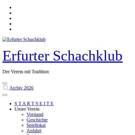
Skip
to
content
Erfurter Schachklub
Der Verein mit Tradition
Archiv 2026
S T A R T S E I T E
Unser Verein
Vorstand
Geschichte
Spiellokal
Anfahrt