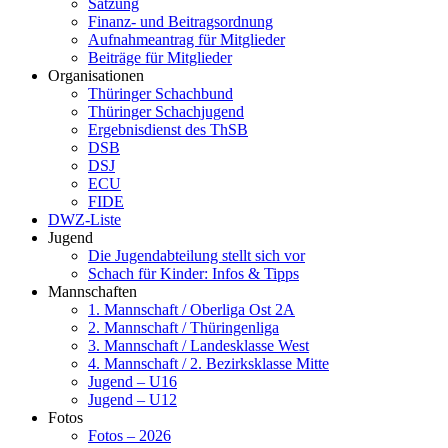
Satzung
Finanz- und Beitragsordnung
Aufnahmeantrag für Mitglieder
Beiträge für Mitglieder
Organisationen
Thüringer Schachbund
Thüringer Schachjugend
Ergebnisdienst des ThSB
DSB
DSJ
ECU
FIDE
DWZ-Liste
Jugend
Die Jugendabteilung stellt sich vor
Schach für Kinder: Infos & Tipps
Mannschaften
1. Mannschaft / Oberliga Ost 2A
2. Mannschaft / Thüringenliga
3. Mannschaft / Landesklasse West
4. Mannschaft / 2. Bezirksklasse Mitte
Jugend – U16
Jugend – U12
Fotos
Fotos – 2026