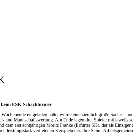
SK
er beim ESK-Schachturnier
 Wochenende eingeladen hatte, wurde eine ziemlich große Sache – und
zel- und Mannschaftswertung. Am Ende lagen drei Spieler mit jeweils s
d dem erst achtjährigen Moritz Franke (Erfurter SK), der als Einzige
uch leistungsstark vertretenen Kersplebener. Ihre Schul-Arbeitsgemeins