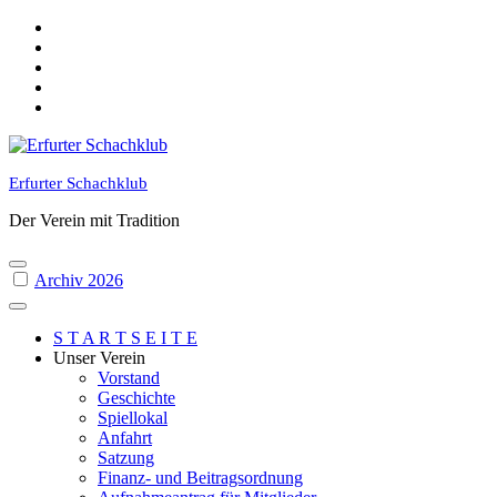
Skip
to
content
Erfurter Schachklub
Der Verein mit Tradition
Archiv 2026
S T A R T S E I T E
Unser Verein
Vorstand
Geschichte
Spiellokal
Anfahrt
Satzung
Finanz- und Beitragsordnung