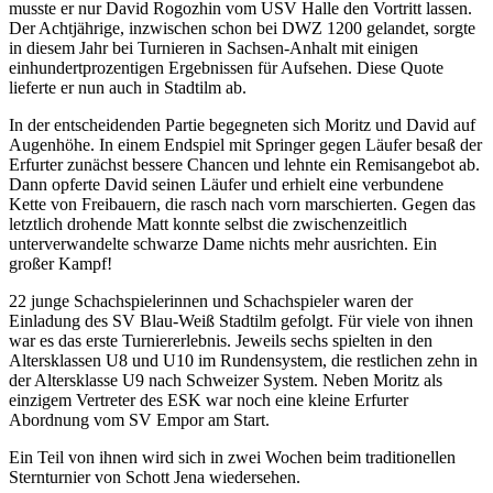
musste er nur David Rogozhin vom USV Halle den Vortritt lassen.
Der Achtjährige, inzwischen schon bei DWZ 1200 gelandet, sorgte
in diesem Jahr bei Turnieren in Sachsen-Anhalt mit einigen
einhundertprozentigen Ergebnissen für Aufsehen. Diese Quote
lieferte er nun auch in Stadtilm ab.
In der entscheidenden Partie begegneten sich Moritz und David auf
Augenhöhe. In einem Endspiel mit Springer gegen Läufer besaß der
Erfurter zunächst bessere Chancen und lehnte ein Remisangebot ab.
Dann opferte David seinen Läufer und erhielt eine verbundene
Kette von Freibauern, die rasch nach vorn marschierten. Gegen das
letztlich drohende Matt konnte selbst die zwischenzeitlich
unterverwandelte schwarze Dame nichts mehr ausrichten. Ein
großer Kampf!
22 junge Schachspielerinnen und Schachspieler waren der
Einladung des SV Blau-Weiß Stadtilm gefolgt. Für viele von ihnen
war es das erste Turniererlebnis. Jeweils sechs spielten in den
Altersklassen U8 und U10 im Rundensystem, die restlichen zehn in
der Altersklasse U9 nach Schweizer System. Neben Moritz als
einzigem Vertreter des ESK war noch eine kleine Erfurter
Abordnung vom SV Empor am Start.
Ein Teil von ihnen wird sich in zwei Wochen beim traditionellen
Sternturnier von Schott Jena wiedersehen.