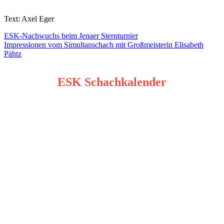
Text: Axel Eger
Beitragsnavigation
ESK-Nachwuchs beim Jenaer Sternturnier
Impressionen vom Simultanschach mit Großmeisterin Elisabeth
Pähtz
ESK Schachkalender