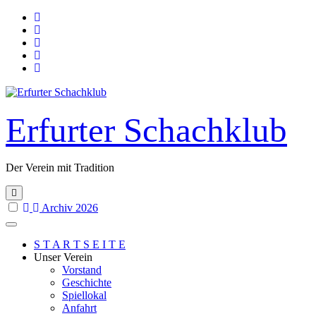
Skip
to
content
Erfurter Schachklub
Der Verein mit Tradition
Archiv 2026
S T A R T S E I T E
Unser Verein
Vorstand
Geschichte
Spiellokal
Anfahrt