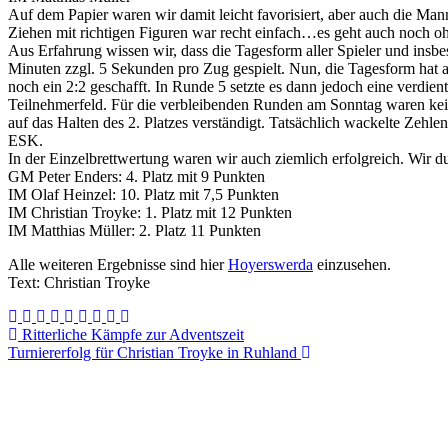
Auf dem Papier waren wir damit leicht favorisiert, aber auch die M
Ziehen mit richtigen Figuren war recht einfach…es geht auch noch 
Aus Erfahrung wissen wir, dass die Tagesform aller Spieler und insb
Minuten zzgl. 5 Sekunden pro Zug gespielt. Nun, die Tagesform hat 
noch ein 2:2 geschafft. In Runde 5 setzte es dann jedoch eine verdi
Teilnehmerfeld. Für die verbleibenden Runden am Sonntag waren kei
auf das Halten des 2. Platzes verständigt. Tatsächlich wackelte Zehl
ESK.
In der Einzelbrettwertung waren wir auch ziemlich erfolgreich. Wir du
GM Peter Enders: 4. Platz mit 9 Punkten
IM Olaf Heinzel: 10. Platz mit 7,5 Punkten
IM Christian Troyke: 1. Platz mit 12 Punkten
IM Matthias Müller: 2. Platz 11 Punkten
Alle weiteren Ergebnisse sind hier
Hoyerswerda
einzusehen.
Text: Christian Troyke
Beitragsnavigation
Ritterliche Kämpfe zur Adventszeit
Turniererfolg für Christian Troyke in Ruhland