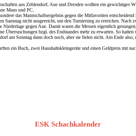
annschaften aus Zehlendorf, Aue und Dresden wollten ein gewichtiges W
ohne Maus und PC.
esondere das Mannschaftsergebnis gegen die Mitfavoriten entscheidend
am Samstag nicht ausgereicht, um den Turniersieg zu erreichen. Nach 
ente Niederlage gegen Aue. Damit waren die Messen eigentlich gesungen
ne Überraschungen bzgl. des Endstandes mehr zu erwarten. So hatten
endorf am Sonntag dann doch noch, aber sie fielen nicht. Am Ende also,
rften ein Buch, zwei Haushaltskleingeräte und einen Geldpreis mit nach
ESK Schachkalender