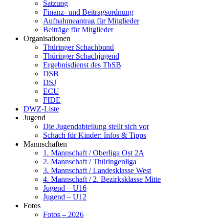
Satzung
Finanz- und Beitragsordnung
Aufnahmeantrag für Mitglieder
Beiträge für Mitglieder
Organisationen
Thüringer Schachbund
Thüringer Schachjugend
Ergebnisdienst des ThSB
DSB
DSJ
ECU
FIDE
DWZ-Liste
Jugend
Die Jugendabteilung stellt sich vor
Schach für Kinder: Infos & Tipps
Mannschaften
1. Mannschaft / Oberliga Ost 2A
2. Mannschaft / Thüringenliga
3. Mannschaft / Landesklasse West
4. Mannschaft / 2. Bezirksklasse Mitte
Jugend – U16
Jugend – U12
Fotos
Fotos – 2026