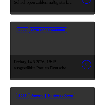
Schachopen zahlenmäßig stark
vertreten
2026
Erfurter Schachklub
Freitag 14.8.2026, 18:15,
ausgewählte Partien Deutsche
Senioreneinzelmeisterschaft
2026
Jugend
Turniere / Open