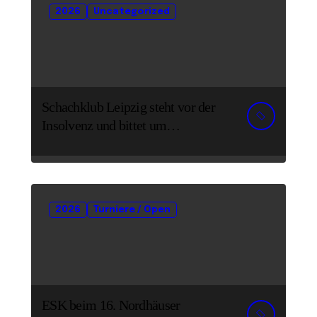
2026
Uncategorized
Schachklub Leipzig steht vor der
Insolvenz und bittet um
Unterstützung und Spenden
2026
Turniere / Open
ESK beim 16. Nordhäuser