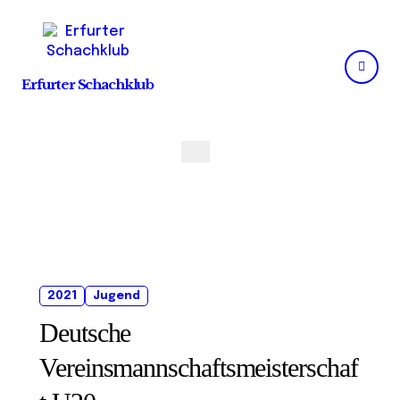
Skip
to
content
Erfurter Schachklub
2021
Jugend
Deutsche
Vereinsmannschaftsmeisterschaf