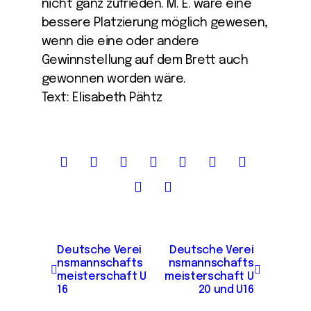
nicht ganz zufrieden. M. E. wäre eine
bessere Platzierung möglich gewesen,
wenn die eine oder andere
Gewinnstellung auf dem Brett auch
gewonnen worden wäre.
Text: Elisabeth Pähtz
B
Deutsche Verei
Deutsche Verei
nsmannschafts
nsmannschafts
e
meisterschaft U
meisterschaft U
i
16
20 und U16