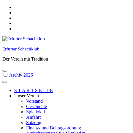
Skip
to
content
Erfurter Schachklub
Der Verein mit Tradition
Archiv 2026
S T A R T S E I T E
Unser Verein
Vorstand
Geschichte
Spiellokal
Anfahrt
Satzung
Finanz- und Beitragsordnung