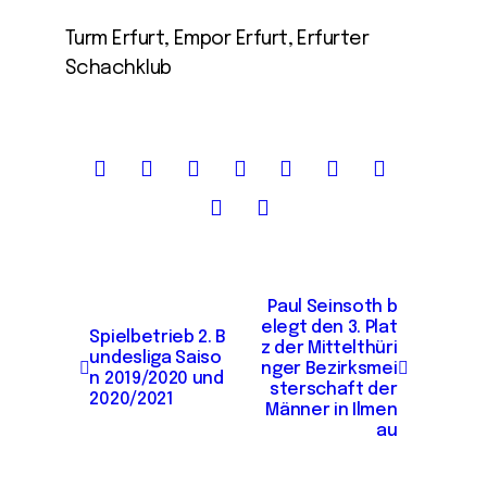
Turm Erfurt, Empor Erfurt, Erfurter
Schachklub
B
Paul Seinsoth b
elegt den 3. Plat
e
Spielbetrieb 2. B
z der Mittelthüri
undesliga Saiso
i
nger Bezirksmei
n 2019/2020 und
sterschaft der
2020/2021
t
Männer in Ilmen
au
r
a