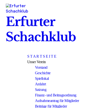
Erfurter
Schachklub
S T A R T S E I T E
Unser Verein
Vorstand
Geschichte
Spiellokal
Anfahrt
Satzung
Finanz- und Beitragsordnung
Aufnahmeantrag für Mitglieder
Beiträge für Mitglieder