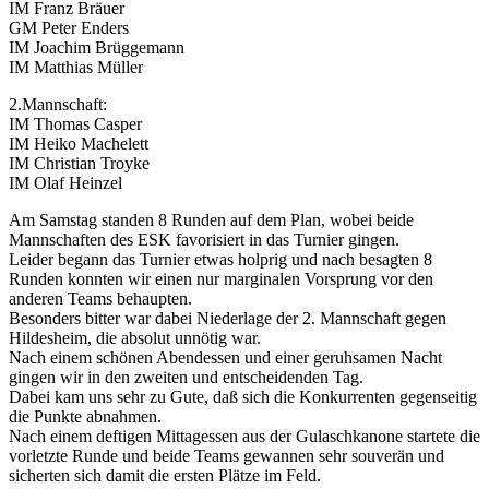
IM Franz Bräuer
GM Peter Enders
IM Joachim Brüggemann
IM Matthias Müller
2.Mannschaft:
IM Thomas Casper
IM Heiko Machelett
IM Christian Troyke
IM Olaf Heinzel
Am Samstag standen 8 Runden auf dem Plan, wobei beide
Mannschaften des ESK favorisiert in das Turnier gingen.
Leider begann das Turnier etwas holprig und nach besagten 8
Runden konnten wir einen nur marginalen Vorsprung vor den
anderen Teams behaupten.
Besonders bitter war dabei Niederlage der 2. Mannschaft gegen
Hildesheim, die absolut unnötig war.
Nach einem schönen Abendessen und einer geruhsamen Nacht
gingen wir in den zweiten und entscheidenden Tag.
Dabei kam uns sehr zu Gute, daß sich die Konkurrenten gegenseitig
die Punkte abnahmen.
Nach einem deftigen Mittagessen aus der Gulaschkanone startete die
vorletzte Runde und beide Teams gewannen sehr souverän und
sicherten sich damit die ersten Plätze im Feld.