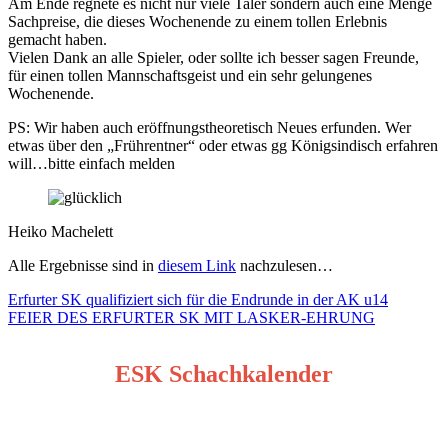
Am Ende regnete es nicht nur viele Taler sondern auch eine Menge
Sachpreise, die dieses Wochenende zu einem tollen Erlebnis
gemacht haben.
Vielen Dank an alle Spieler, oder sollte ich besser sagen Freunde,
für einen tollen Mannschaftsgeist und ein sehr gelungenes
Wochenende.
PS: Wir haben auch eröffnungstheoretisch Neues erfunden. Wer
etwas über den „Frührentner“ oder etwas gg Königsindisch erfahren
will…bitte einfach melden
Heiko Machelett
Alle Ergebnisse sind in
diesem Link
nachzulesen…
Beitragsnavigation
Erfurter SK qualifiziert sich für die Endrunde in der AK u14
FEIER DES ERFURTER SK MIT LASKER-EHRUNG
ESK Schachkalender