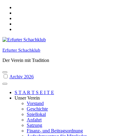
Skip
to
content
Erfurter Schachklub
Der Verein mit Tradition
Archiv 2026
S T A R T S E I T E
Unser Verein
Vorstand
Geschichte
Spiellokal
Anfahrt
Satzung
Finanz- und Beitragsordnung