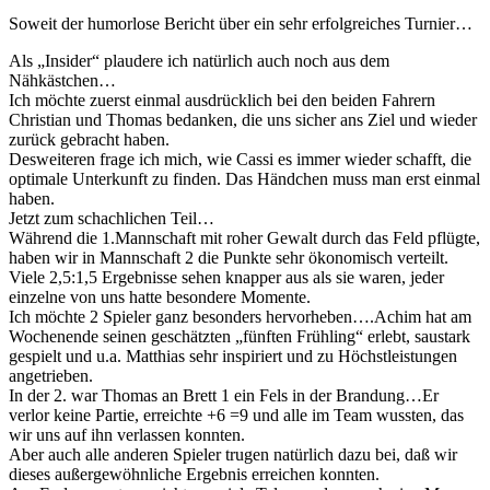
Soweit der humorlose Bericht über ein sehr erfolgreiches Turnier…
Als „Insider“ plaudere ich natürlich auch noch aus dem
Nähkästchen…
Ich möchte zuerst einmal ausdrücklich bei den beiden Fahrern
Christian und Thomas bedanken, die uns sicher ans Ziel und wieder
zurück gebracht haben.
Desweiteren frage ich mich, wie Cassi es immer wieder schafft, die
optimale Unterkunft zu finden. Das Händchen muss man erst einmal
haben.
Jetzt zum schachlichen Teil…
Während die 1.Mannschaft mit roher Gewalt durch das Feld pflügte,
haben wir in Mannschaft 2 die Punkte sehr ökonomisch verteilt.
Viele 2,5:1,5 Ergebnisse sehen knapper aus als sie waren, jeder
einzelne von uns hatte besondere Momente.
Ich möchte 2 Spieler ganz besonders hervorheben….Achim hat am
Wochenende seinen geschätzten „fünften Frühling“ erlebt, saustark
gespielt und u.a. Matthias sehr inspiriert und zu Höchstleistungen
angetrieben.
In der 2. war Thomas an Brett 1 ein Fels in der Brandung…Er
verlor keine Partie, erreichte +6 =9 und alle im Team wussten, das
wir uns auf ihn verlassen konnten.
Aber auch alle anderen Spieler trugen natürlich dazu bei, daß wir
dieses außergewöhnliche Ergebnis erreichen konnten.