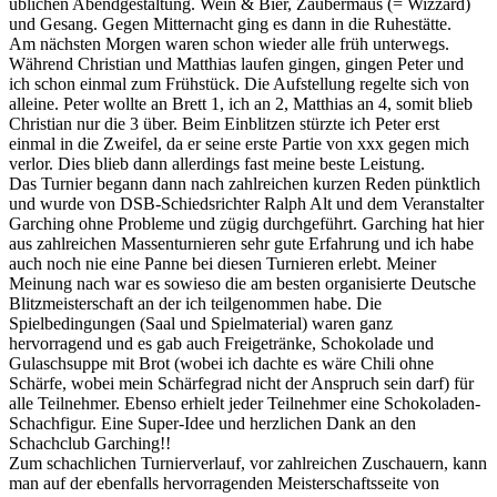
üblichen Abendgestaltung. Wein & Bier, Zaubermaus (= Wizzard)
und Gesang. Gegen Mitternacht ging es dann in die Ruhestätte.
Am nächsten Morgen waren schon wieder alle früh unterwegs.
Während Christian und Matthias laufen gingen, gingen Peter und
ich schon einmal zum Frühstück. Die Aufstellung regelte sich von
alleine. Peter wollte an Brett 1, ich an 2, Matthias an 4, somit blieb
Christian nur die 3 über. Beim Einblitzen stürzte ich Peter erst
einmal in die Zweifel, da er seine erste Partie von xxx gegen mich
verlor. Dies blieb dann allerdings fast meine beste Leistung.
Das Turnier begann dann nach zahlreichen kurzen Reden pünktlich
und wurde von DSB-Schiedsrichter Ralph Alt und dem Veranstalter
Garching ohne Probleme und zügig durchgeführt. Garching hat hier
aus zahlreichen Massenturnieren sehr gute Erfahrung und ich habe
auch noch nie eine Panne bei diesen Turnieren erlebt. Meiner
Meinung nach war es sowieso die am besten organisierte Deutsche
Blitzmeisterschaft an der ich teilgenommen habe. Die
Spielbedingungen (Saal und Spielmaterial) waren ganz
hervorragend und es gab auch Freigetränke, Schokolade und
Gulaschsuppe mit Brot (wobei ich dachte es wäre Chili ohne
Schärfe, wobei mein Schärfegrad nicht der Anspruch sein darf) für
alle Teilnehmer. Ebenso erhielt jeder Teilnehmer eine Schokoladen-
Schachfigur. Eine Super-Idee und herzlichen Dank an den
Schachclub Garching!!
Zum schachlichen Turnierverlauf, vor zahlreichen Zuschauern, kann
man auf der ebenfalls hervorragenden Meisterschaftsseite von