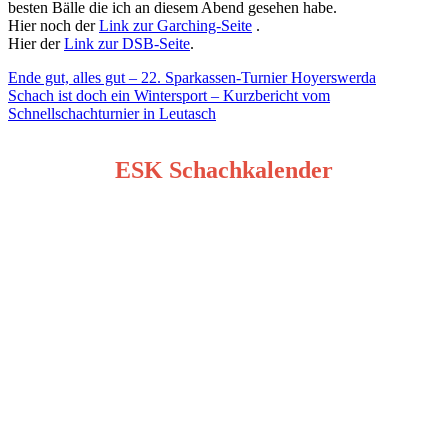
besten Bälle die ich an diesem Abend gesehen habe.
Hier noch der
Link zur Garching-Seite
.
Hier der
Link zur DSB-Seite
.
Beitragsnavigation
Ende gut, alles gut – 22. Sparkassen-Turnier Hoyerswerda
Schach ist doch ein Wintersport – Kurzbericht vom
Schnellschachturnier in Leutasch
ESK Schachkalender