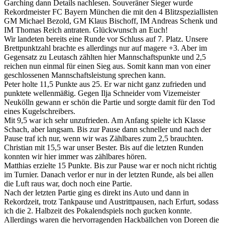
Garching dann Details nachlesen. Souveräner Sieger wurde
Rekordmeister FC Bayern München die mit den 4 Blitzspeziallisten
GM Michael Bezold, GM Klaus Bischoff, IM Andreas Schenk und
IM Thomas Reich antraten. Glückwunsch an Euch!
Wir landeten bereits eine Runde vor Schluss auf 7. Platz. Unsere
Brettpunktzahl brachte es allerdings nur auf magere +3. Aber im
Gegensatz zu Leutasch zählten hier Mannschaftspunkte und 2,5
reichen nun einmal für einen Sieg aus. Somit kann man von einer
geschlossenen Mannschaftsleistung sprechen kann.
Peter holte 11,5 Punkte aus 25. Er war nicht ganz zufrieden und
punktete wellenmäßig. Gegen Ilja Schneider vom Vizemeister
Neukölln gewann er schön die Partie und sorgte damit für den Tod
eines Kugelschreibers.
Mit 9,5 war ich sehr unzufrieden. Am Anfang spielte ich Klasse
Schach, aber langsam. Bis zur Pause dann schneller und nach der
Pause traf ich nur, wenn wir was Zählbares zum 2,5 brauchten.
Christian mit 15,5 war unser Bester. Bis auf die letzten Runden
konnten wir hier immer was zählbares hören.
Matthias erzielte 15 Punkte. Bis zur Pause war er noch nicht richtig
im Turnier. Danach verlor er nur in der letzten Runde, als bei allen
die Luft raus war, doch noch eine Partie.
Nach der letzten Partie ging es direkt ins Auto und dann in
Rekordzeit, trotz Tankpause und Austrittpausen, nach Erfurt, sodass
ich die 2. Halbzeit des Pokalendspiels noch gucken konnte.
Allerdings waren die hervorragenden Hackbällchen von Doreen die