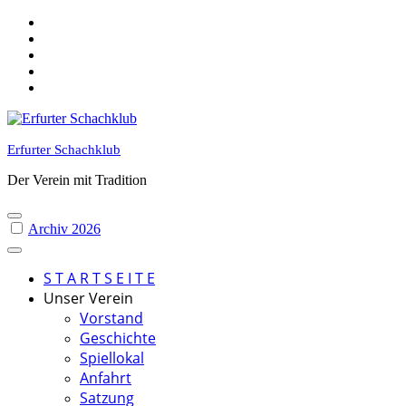
Skip
to
content
Erfurter Schachklub
Der Verein mit Tradition
Archiv 2026
S T A R T S E I T E
Unser Verein
Vorstand
Geschichte
Spiellokal
Anfahrt
Satzung