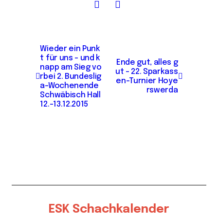
B
Wieder ein Punk
t für uns – und k
e
Ende gut, alles g
napp am Sieg vo
ut – 22. Sparkass
i
rbei 2. Bundeslig
en-Turnier Hoye
a-Wochenende
rswerda
t
Schwäbisch Hall
12.-13.12.2015
r
a
g
s
n
a
v
ESK Schachkalender