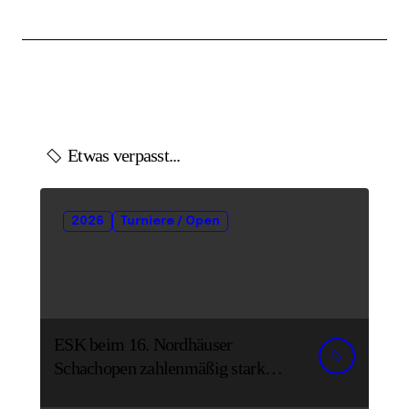
Etwas verpasst...
2026
Turniere / Open
ESK beim 16. Nordhäuser
Schachopen zahlenmäßig stark
vertreten