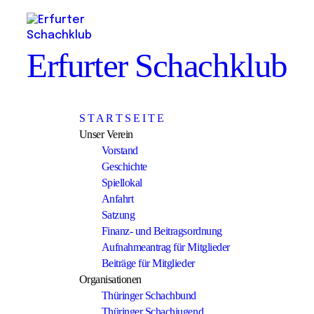
Erfurter Schachklub
S T A R T S E I T E
Unser Verein
Vorstand
Geschichte
Spiellokal
Anfahrt
Satzung
Finanz- und Beitragsordnung
Aufnahmeantrag für Mitglieder
Beiträge für Mitglieder
Organisationen
Thüringer Schachbund
Thüringer Schachjugend