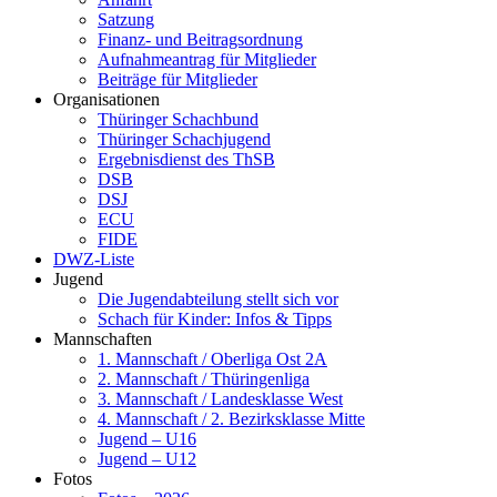
Satzung
Finanz- und Beitragsordnung
Aufnahmeantrag für Mitglieder
Beiträge für Mitglieder
Organisationen
Thüringer Schachbund
Thüringer Schachjugend
Ergebnisdienst des ThSB
DSB
DSJ
ECU
FIDE
DWZ-Liste
Jugend
Die Jugendabteilung stellt sich vor
Schach für Kinder: Infos & Tipps
Mannschaften
1. Mannschaft / Oberliga Ost 2A
2. Mannschaft / Thüringenliga
3. Mannschaft / Landesklasse West
4. Mannschaft / 2. Bezirksklasse Mitte
Jugend – U16
Jugend – U12
Fotos