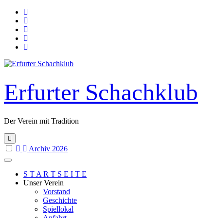
Skip
to
content
Erfurter Schachklub
Der Verein mit Tradition
Archiv 2026
S T A R T S E I T E
Unser Verein
Vorstand
Geschichte
Spiellokal
Anfahrt