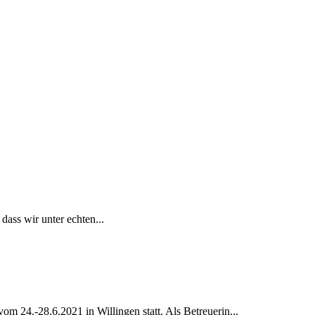
dass wir unter echten...
vom 24.-28.6.2021 in Willingen statt. Als Betreuerin...