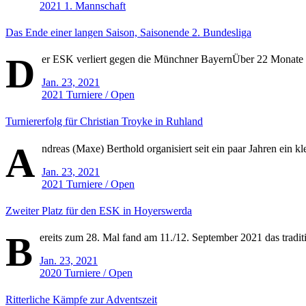
2021
1. Mannschaft
Das Ende einer langen Saison, Saisonende 2. Bundesliga
D
er ESK verliert gegen die Münchner BayernÜber 22 Monate l
Jan. 23, 2021
2021
Turniere / Open
Turniererfolg für Christian Troyke in Ruhland
A
ndreas (Maxe) Berthold organisiert seit ein paar Jahren ein klei
Jan. 23, 2021
2021
Turniere / Open
Zweiter Platz für den ESK in Hoyerswerda
B
ereits zum 28. Mal fand am 11./12. September 2021 das traditi
Jan. 23, 2021
2020
Turniere / Open
Ritterliche Kämpfe zur Adventszeit