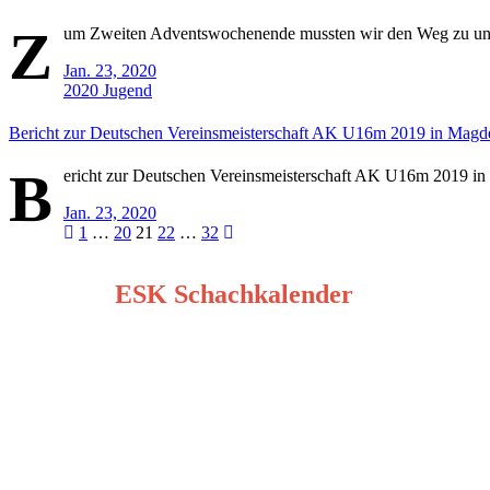
Z
um Zweiten Adventswochenende mussten wir den Weg zu unse
Jan. 23, 2020
2020
Jugend
Bericht zur Deutschen Vereinsmeisterschaft AK U16m 2019 in Magd
B
ericht zur Deutschen Vereinsmeisterschaft AK U16m 2019 i
Jan. 23, 2020
Seitennummerierung
1
…
20
21
22
…
32
der
ESK Schachkalender
Beiträge