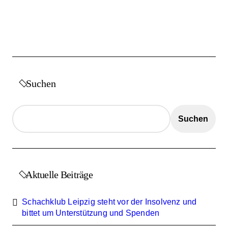
e
i
t
r
ä
Suchen
g
e
Suchen
Aktuelle Beiträge
Schachklub Leipzig steht vor der Insolvenz und
bittet um Unterstützung und Spenden