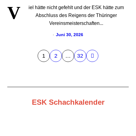
V
iel hätte nicht gefehlt und der ESK hätte zum
Abschluss des Reigens der Thüringer
Vereinsmeisterschaften...
Juni 30, 2026
S
1
2
…
32
e
i
t
e
ESK Schachkalender
n
n
u
m