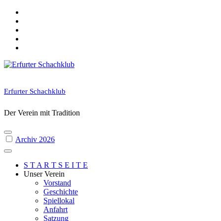
Skip
to
content
Erfurter Schachklub
Der Verein mit Tradition
Archiv 2026
S T A R T S E I T E
Unser Verein
Vorstand
Geschichte
Spiellokal
Anfahrt
Satzung