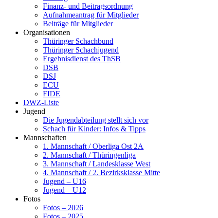
Finanz- und Beitragsordnung
Aufnahmeantrag für Mitglieder
Beiträge für Mitglieder
Organisationen
Thüringer Schachbund
Thüringer Schachjugend
Ergebnisdienst des ThSB
DSB
DSJ
ECU
FIDE
DWZ-Liste
Jugend
Die Jugendabteilung stellt sich vor
Schach für Kinder: Infos & Tipps
Mannschaften
1. Mannschaft / Oberliga Ost 2A
2. Mannschaft / Thüringenliga
3. Mannschaft / Landesklasse West
4. Mannschaft / 2. Bezirksklasse Mitte
Jugend – U16
Jugend – U12
Fotos
Fotos – 2026
Fotos – 2025