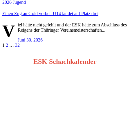
2026
Jugend
Einen Zug an Gold vorbei: U14 landet auf Platz drei
V
iel hätte nicht gefehlt und der ESK hätte zum Abschluss des
Reigens der Thüringer Vereinsmeisterschaften...
Juni 30, 2026
Seitennummerierung
1
2
…
32
der
ESK Schachkalender
Beiträge