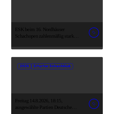
ESK beim 16. Nordhäuser
Schachopen zahlenmäßig stark
vertreten
2026
Erfurter Schachklub
Freitag 14.8.2026, 18:15,
ausgewählte Partien Deutsche
Senioreneinzelmeisterschaft