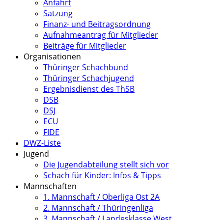
Anfahrt
Satzung
Finanz- und Beitragsordnung
Aufnahmeantrag für Mitglieder
Beiträge für Mitglieder
Organisationen
Thüringer Schachbund
Thüringer Schachjugend
Ergebnisdienst des ThSB
DSB
DSJ
ECU
FIDE
DWZ-Liste
Jugend
Die Jugendabteilung stellt sich vor
Schach für Kinder: Infos & Tipps
Mannschaften
1. Mannschaft / Oberliga Ost 2A
2. Mannschaft / Thüringenliga
3. Mannschaft / Landesklasse West