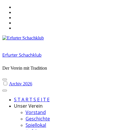
Skip
to
content
Erfurter Schachklub
Der Verein mit Tradition
Archiv 2026
S T A R T S E I T E
Unser Verein
Vorstand
Geschichte
Spiellokal