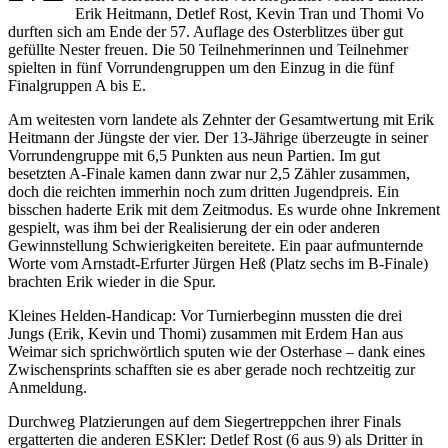
Erik Heitmann, Detlef Rost, Kevin Tran und Thomi Vo
durften sich am Ende der 57. Auflage des Osterblitzes über gut
gefüllte Nester freuen. Die 50 Teilnehmerinnen und Teilnehmer
spielten in fünf Vorrundengruppen um den Einzug in die fünf
Finalgruppen A bis E.
Am weitesten vorn landete als Zehnter der Gesamtwertung mit Erik
Heitmann der Jüngste der vier. Der 13-Jährige überzeugte in seiner
Vorrundengruppe mit 6,5 Punkten aus neun Partien. Im gut
besetzten A-Finale kamen dann zwar nur 2,5 Zähler zusammen,
doch die reichten immerhin noch zum dritten Jugendpreis. Ein
bisschen haderte Erik mit dem Zeitmodus. Es wurde ohne Inkrement
gespielt, was ihm bei der Realisierung der ein oder anderen
Gewinnstellung Schwierigkeiten bereitete. Ein paar aufmunternde
Worte vom Arnstadt-Erfurter Jürgen Heß (Platz sechs im B-Finale)
brachten Erik wieder in die Spur.
Kleines Helden-Handicap: Vor Turnierbeginn mussten die drei
Jungs (Erik, Kevin und Thomi) zusammen mit Erdem Han aus
Weimar sich sprichwörtlich sputen wie der Osterhase – dank eines
Zwischensprints schafften sie es aber gerade noch rechtzeitig zur
Anmeldung.
Durchweg Platzierungen auf dem Siegertreppchen ihrer Finals
ergatterten die anderen ESKler: Detlef Rost (6 aus 9) als Dritter in