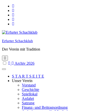
Skip
to
content
Erfurter Schachklub
Der Verein mit Tradition
Archiv 2026
S T A R T S E I T E
Unser Verein
Vorstand
Geschichte
Spiellokal
Anfahrt
Satzung
Finanz- und Beitragsordnung