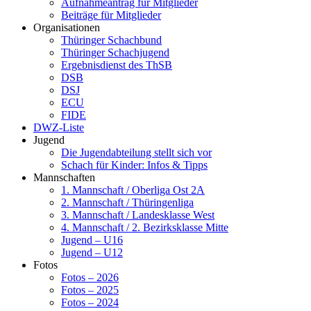
Aufnahmeantrag für Mitglieder
Beiträge für Mitglieder
Organisationen
Thüringer Schachbund
Thüringer Schachjugend
Ergebnisdienst des ThSB
DSB
DSJ
ECU
FIDE
DWZ-Liste
Jugend
Die Jugendabteilung stellt sich vor
Schach für Kinder: Infos & Tipps
Mannschaften
1. Mannschaft / Oberliga Ost 2A
2. Mannschaft / Thüringenliga
3. Mannschaft / Landesklasse West
4. Mannschaft / 2. Bezirksklasse Mitte
Jugend – U16
Jugend – U12
Fotos
Fotos – 2026
Fotos – 2025
Fotos – 2024