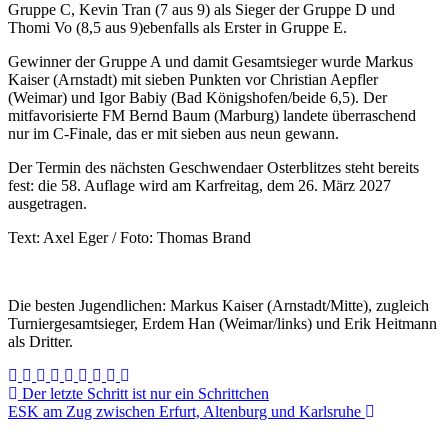
Gruppe C, Kevin Tran (7 aus 9) als Sieger der Gruppe D und
Thomi Vo (8,5 aus 9)ebenfalls als Erster in Gruppe E.
Gewinner der Gruppe A und damit Gesamtsieger wurde Markus
Kaiser (Arnstadt) mit sieben Punkten vor Christian Aepfler
(Weimar) und Igor Babiy (Bad Königshofen/beide 6,5). Der
mitfavorisierte FM Bernd Baum (Marburg) landete überraschend
nur im C-Finale, das er mit sieben aus neun gewann.
Der Termin des nächsten Geschwendaer Osterblitzes steht bereits
fest: die 58. Auflage wird am Karfreitag, dem 26. März 2027
ausgetragen.
Text: Axel Eger / Foto: Thomas Brand
Die besten Jugendlichen: Markus Kaiser (Arnstadt/Mitte), zugleich
Turniergesamtsieger, Erdem Han (Weimar/links) und Erik Heitmann
als Dritter.
Beitragsnavigation
Der letzte Schritt ist nur ein Schrittchen
ESK am Zug zwischen Erfurt, Altenburg und Karlsruhe