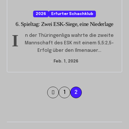
2026
Erfurter Schachklub
6. Spieltag: Zwei ESK-Siege, eine Niederlage
I
n der Thüringenliga wahrte die zweite
Mannschaft des ESK mit einem 5,5:2,5-
Erfolg über den Ilmenauer...
Feb. 1, 2026
S
1
2
e
i
t