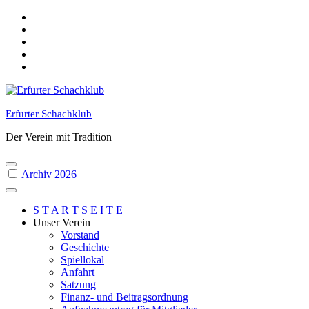
Skip
to
content
Erfurter Schachklub
Der Verein mit Tradition
Archiv 2026
S T A R T S E I T E
Unser Verein
Vorstand
Geschichte
Spiellokal
Anfahrt
Satzung
Finanz- und Beitragsordnung