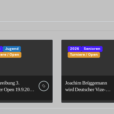
6
Jugend
2026
Senioren
iere / Open
Turniere / Open
reibung 3.
Joachim Brüggemann
 Open 19.9.2026
wird Deutscher Vize-
lm
Seniorenmeister