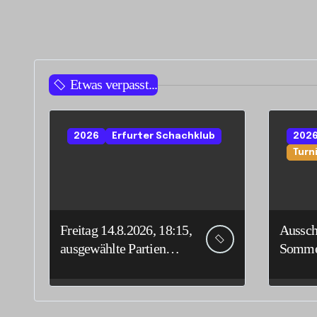
Etwas verpasst...
2026
Erfurter Schachklub
202
Turn
Freitag 14.8.2026, 18:15,
Aussch
ausgewählte Partien
Sommer
Deutsche
Stadti
Senioreneinzelmeistersc
haft