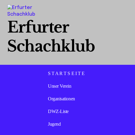
Erfurter
Schachklub
S T A R T S E I T E
Unser Verein
Organisationen
DWZ-Liste
Jugend