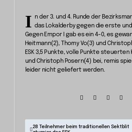
I
n der 3. und 4. Runde der Bezirksm
das Lokalderby gegen die erste un
Gegen Empor I gab es ein 4-0, es gewann
Heitmann(2), Thomy Vo(3) und Christop
ESK 3,5 Punkte, volle Punkte steuerten K
und Christoph Posern(4) bei, remis spiel
leider nicht geliefert werden.
B
28 Teilnehmer beim traditionellen Sektblit