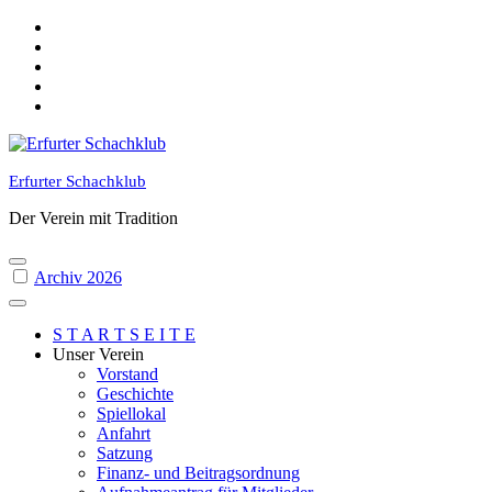
Skip
to
content
Erfurter Schachklub
Der Verein mit Tradition
Archiv 2026
S T A R T S E I T E
Unser Verein
Vorstand
Geschichte
Spiellokal
Anfahrt
Satzung
Finanz- und Beitragsordnung