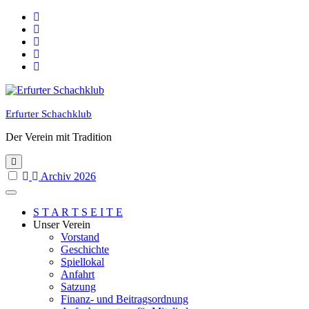
Skip
to
content
Erfurter Schachklub
Der Verein mit Tradition
Archiv 2026
S T A R T S E I T E
Unser Verein
Vorstand
Geschichte
Spiellokal
Anfahrt
Satzung
Finanz- und Beitragsordnung