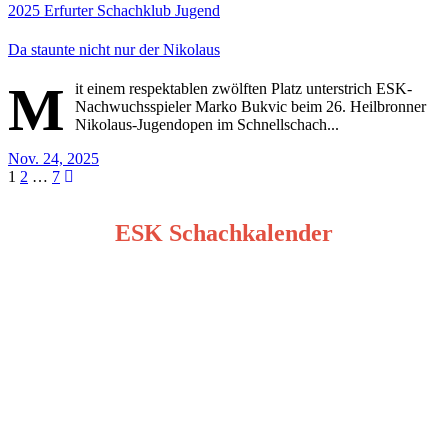
2025
Erfurter Schachklub
Jugend
Da staunte nicht nur der Nikolaus
M
it einem respektablen zwölften Platz unterstrich ESK-
Nachwuchsspieler Marko Bukvic beim 26. Heilbronner
Nikolaus-Jugendopen im Schnellschach...
Nov. 24, 2025
Seitennummerierung
1
2
…
7
der
ESK Schachkalender
Beiträge