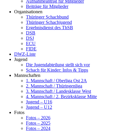
Aufnahmeantrag für Mitglieder
Beiträge für Mitglieder
Organisationen
Thüringer Schachbund
Thüringer Schachjugend
Ergebnisdienst des ThSB
DSB
DSJ
ECU
FIDE
DWZ-Liste
Jugend
Die Jugendabteilung stellt sich vor
Schach für Kinder: Infos & Tipps
Mannschaften
1. Mannschaft / Oberliga Ost 2A
2. Mannschaft / Thüringenliga
3. Mannschaft / Landesklasse West
4. Mannschaft / 2. Bezirksklasse Mitte
Jugend – U16
Jugend – U12
Fotos
Fotos – 2026
Fotos – 2025
Fotos – 2024