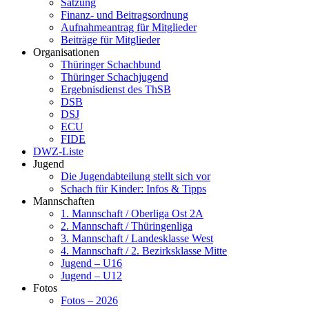
Satzung
Finanz- und Beitragsordnung
Aufnahmeantrag für Mitglieder
Beiträge für Mitglieder
Organisationen
Thüringer Schachbund
Thüringer Schachjugend
Ergebnisdienst des ThSB
DSB
DSJ
ECU
FIDE
DWZ-Liste
Jugend
Die Jugendabteilung stellt sich vor
Schach für Kinder: Infos & Tipps
Mannschaften
1. Mannschaft / Oberliga Ost 2A
2. Mannschaft / Thüringenliga
3. Mannschaft / Landesklasse West
4. Mannschaft / 2. Bezirksklasse Mitte
Jugend – U16
Jugend – U12
Fotos
Fotos – 2026