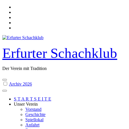
Skip
to
content
Erfurter Schachklub
Der Verein mit Tradition
Archiv 2026
S T A R T S E I T E
Unser Verein
Vorstand
Geschichte
Spiellokal
Anfahrt