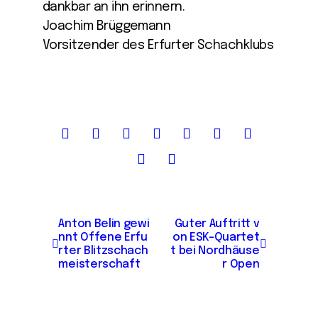
dankbar an ihn erinnern.
Joachim Brüggemann
Vorsitzender des Erfurter Schachklubs
B
Anton Belin gewi
Guter Auftritt v
nnt Offene Erfu
on ESK-Quartet
e
rter Blitzschach
t bei Nordhäuse
i
meisterschaft
r Open
t
r