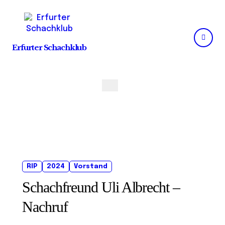
Skip
to
content
Erfurter Schachklub
RIP
2024
Vorstand
Schachfreund Uli Albrecht –
Nachruf