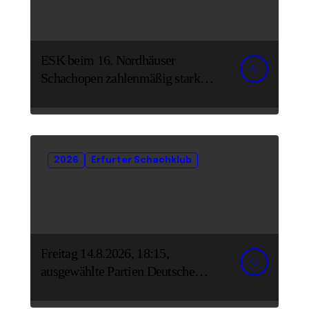
ESK beim 16. Nordhäuser
Schachopen zahlenmäßig stark
vertreten
2026
Erfurter Schachklub
Freitag 14.8.2026, 18:15,
ausgewählte Partien Deutsche
Senioreneinzelmeisterschaft