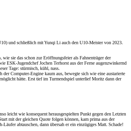
U10) und schließlich mit Yunqi Li auch den U10-Meister von 2023.
, wie sie das schon zur Eröffnungsfeier als Fahnenträger der
, wie ESK-Jugendchef Jochen Terhorst aus der Ferne augenzwinkernd
ser Tage: stürmisch, kühl, nass.
h der Computer-Engine kaum aus, bewegte sich wie eine austarierte
licht hätte. Erst tief im Turmendspiel unterlief Moritz dann der
enso leicht wie konsequent herausgespielten Punkt gegen den Letzten
2-Start mit der gleichen Quote folgen können, kam prima aus der
ch-Läufer abtauschen, dann übersah er ein einzügiges Matt. Schade!