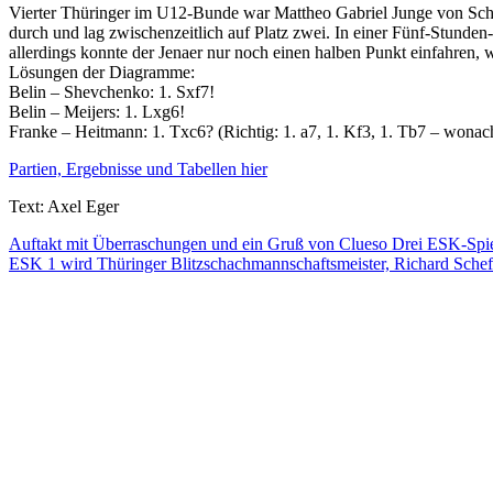
Vierter Thüringer im U12-Bunde war Mattheo Gabriel Junge von Schott 
durch und lag zwischenzeitlich auf Platz zwei. In einer Fünf-Stund
allerdings konnte der Jenaer nur noch einen halben Punkt einfahren, 
Lösungen der Diagramme:
Belin – Shevchenko: 1. Sxf7!
Belin – Meijers: 1. Lxg6!
Franke – Heitmann: 1. Txc6? (Richtig: 1. a7, 1. Kf3, 1. Tb7 – wonac
Partien, Ergebnisse und Tabellen hier
Text: Axel Eger
Beitragsnavigation
Auftakt mit Überraschungen und ein Gruß von Clueso Drei ESK-Spiel
ESK 1 wird Thüringer Blitzschachmannschaftsmeister, Richard Scheft