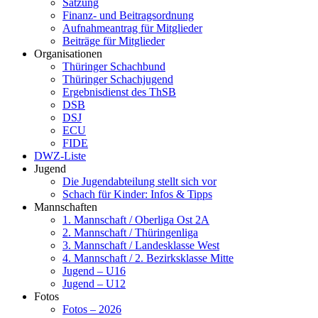
Satzung
Finanz- und Beitragsordnung
Aufnahmeantrag für Mitglieder
Beiträge für Mitglieder
Organisationen
Thüringer Schachbund
Thüringer Schachjugend
Ergebnisdienst des ThSB
DSB
DSJ
ECU
FIDE
DWZ-Liste
Jugend
Die Jugendabteilung stellt sich vor
Schach für Kinder: Infos & Tipps
Mannschaften
1. Mannschaft / Oberliga Ost 2A
2. Mannschaft / Thüringenliga
3. Mannschaft / Landesklasse West
4. Mannschaft / 2. Bezirksklasse Mitte
Jugend – U16
Jugend – U12
Fotos
Fotos – 2026