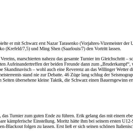
elte er mit Schwarz erst Nazar Tarasenko (Vorjahres-Vizemeister der 
(Krefeld/7,5) und Ming Shen (Saarlouis/7) den Vortritt lassen.
Vereins, marschierten nahezu das gesamte Turnier im Gleichschritt – so
ekten Aufeinandertreffen der beiden Freunde dann zum „Bruderkampf“
e Skandinavisch – wohl auch eine Reverenz an das Willinger Wetter die
isterremis stand nie zur Debatte. 46 Züge lang schlug der Seismograp
eiten übersehene kleine Taktik, die Schwarz einen Bauerngewinn ermög
e, das Turnier zum guten Ende zu führen. Erik gelang das mit einem eb
chtbare kämpferische Einstellung. Moritz hätte ihm bei seinem ersten U1
Blackout folgen zu lassen. Erst ließ er sich seinen schönen Italienis