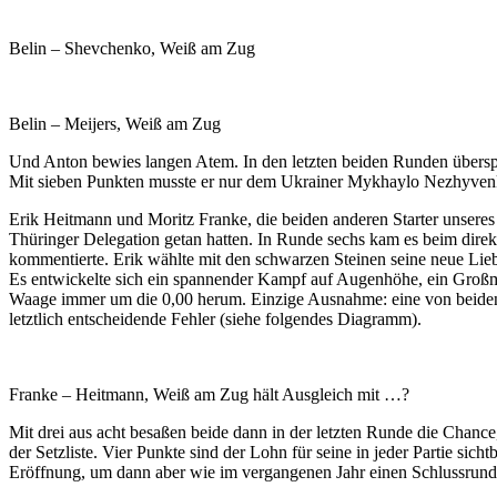
Belin – Shevchenko, Weiß am Zug
Belin – Meijers, Weiß am Zug
Und Anton bewies langen Atem. In den letzten beiden Runden überspi
Mit sieben Punkten musste er nur dem Ukrainer Mykhaylo Nezhyvenko 
Erik Heitmann und Moritz Franke, die beiden anderen Starter unseres 
Thüringer Delegation getan hatten. In Runde sechs kam es beim dir
kommentierte. Erik wählte mit den schwarzen Steinen seine neue Lieb
Es entwickelte sich ein spannender Kampf auf Augenhöhe, ein Großme
Waage immer um die 0,00 herum. Einzige Ausnahme: eine von beiden S
letztlich entscheidende Fehler (siehe folgendes Diagramm).
Franke – Heitmann, Weiß am Zug hält Ausgleich mit …?
Mit drei aus acht besaßen beide dann in der letzten Runde die Chanc
der Setzliste. Vier Punkte sind der Lohn für seine in jeder Partie si
Eröffnung, um dann aber wie im vergangenen Jahr einen Schlussrunden-