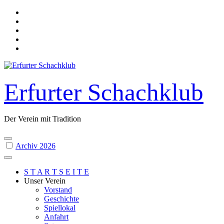
Skip
to
content
Erfurter Schachklub
Der Verein mit Tradition
Archiv 2026
S T A R T S E I T E
Unser Verein
Vorstand
Geschichte
Spiellokal
Anfahrt