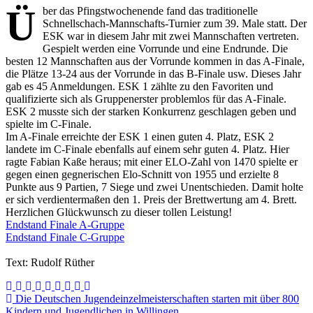
Ü
ber das Pfingstwochenende fand das traditionelle
Schnellschach-Mannschafts-Turnier zum 39. Male statt. Der
ESK war in diesem Jahr mit zwei Mannschaften vertreten.
Gespielt werden eine Vorrunde und eine Endrunde. Die
besten 12 Mannschaften aus der Vorrunde kommen in das A-Finale,
die Plätze 13-24 aus der Vorrunde in das B-Finale usw. Dieses Jahr
gab es 45 Anmeldungen. ESK 1 zählte zu den Favoriten und
qualifizierte sich als Gruppenerster problemlos für das A-Finale.
ESK 2 musste sich der starken Konkurrenz geschlagen geben und
spielte im C-Finale.
Im A-Finale erreichte der ESK 1 einen guten 4. Platz, ESK 2
landete im C-Finale ebenfalls auf einem sehr guten 4. Platz. Hier
ragte Fabian Kaße heraus; mit einer ELO-Zahl von 1470 spielte er
gegen einen gegnerischen Elo-Schnitt von 1955 und erzielte 8
Punkte aus 9 Partien, 7 Siege und zwei Unentschieden. Damit holte
er sich verdientermaßen den 1. Preis der Brettwertung am 4. Brett.
Herzlichen Glückwunsch zu dieser tollen Leistung!
Endstand Finale A-Gruppe
Endstand Finale C-Gruppe
Text: Rudolf Rüther
Beitragsnavigation
Die Deutschen Jugendeinzelmeisterschaften starten mit über 800
Kindern und Jugendlichen in Willingen