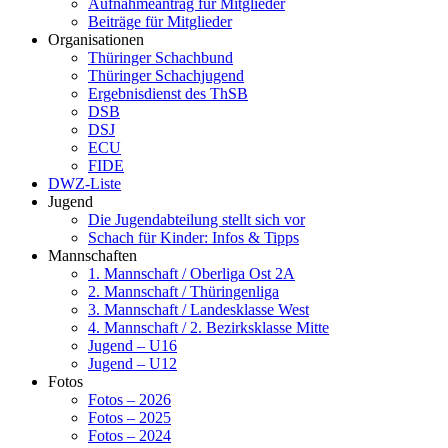
Aufnahmeantrag für Mitglieder
Beiträge für Mitglieder
Organisationen
Thüringer Schachbund
Thüringer Schachjugend
Ergebnisdienst des ThSB
DSB
DSJ
ECU
FIDE
DWZ-Liste
Jugend
Die Jugendabteilung stellt sich vor
Schach für Kinder: Infos & Tipps
Mannschaften
1. Mannschaft / Oberliga Ost 2A
2. Mannschaft / Thüringenliga
3. Mannschaft / Landesklasse West
4. Mannschaft / 2. Bezirksklasse Mitte
Jugend – U16
Jugend – U12
Fotos
Fotos – 2026
Fotos – 2025
Fotos – 2024