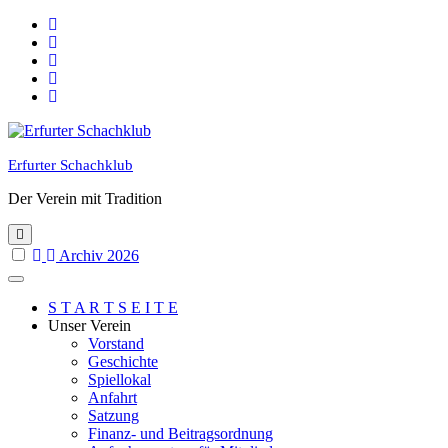
Skip
to
content
Erfurter Schachklub
Der Verein mit Tradition
Archiv 2026
S T A R T S E I T E
Unser Verein
Vorstand
Geschichte
Spiellokal
Anfahrt
Satzung
Finanz- und Beitragsordnung