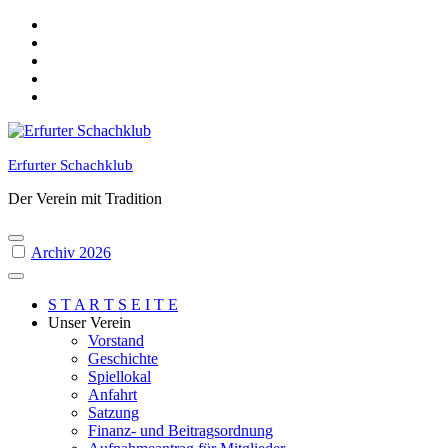
Skip
to
content
Erfurter Schachklub
Der Verein mit Tradition
Archiv 2026
S T A R T S E I T E
Unser Verein
Vorstand
Geschichte
Spiellokal
Anfahrt
Satzung
Finanz- und Beitragsordnung