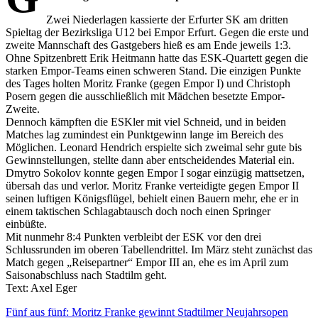
Zwei Niederlagen kassierte der Erfurter SK am dritten
Spieltag der Bezirksliga U12 bei Empor Erfurt. Gegen die erste und
zweite Mannschaft des Gastgebers hieß es am Ende jeweils 1:3.
Ohne Spitzenbrett Erik Heitmann hatte das ESK-Quartett gegen die
starken Empor-Teams einen schweren Stand. Die einzigen Punkte
des Tages holten Moritz Franke (gegen Empor I) und Christoph
Posern gegen die ausschließlich mit Mädchen besetzte Empor-
Zweite.
​Dennoch kämpften die ESKler mit viel Schneid, und in beiden
Matches lag zumindest ein Punktgewinn lange im Bereich des
Möglichen. Leonard Hendrich erspielte sich zweimal sehr gute bis
Gewinnstellungen, stellte dann aber entscheidendes Material ein.
Dmytro Sokolov konnte gegen Empor I sogar einzügig mattsetzen,
übersah das und verlor. Moritz Franke verteidigte gegen Empor II
seinen luftigen Königsflügel, behielt einen Bauern mehr, ehe er in
einem taktischen Schlagabtausch doch noch einen Springer
einbüßte.
​Mit nunmehr 8:4 Punkten verbleibt der ESK vor den drei
Schlussrunden im oberen Tabellendrittel. Im März steht zunächst das
Match gegen „Reisepartner“ Empor III an, ehe es im April zum
Saisonabschluss nach Stadtilm geht.
Text: Axel Eger
Beitragsnavigation
Fünf aus fünf: Moritz Franke gewinnt Stadtilmer Neujahrsopen