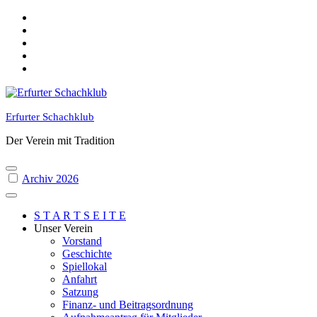
Skip
to
content
Erfurter Schachklub
Der Verein mit Tradition
Archiv 2026
S T A R T S E I T E
Unser Verein
Vorstand
Geschichte
Spiellokal
Anfahrt
Satzung
Finanz- und Beitragsordnung