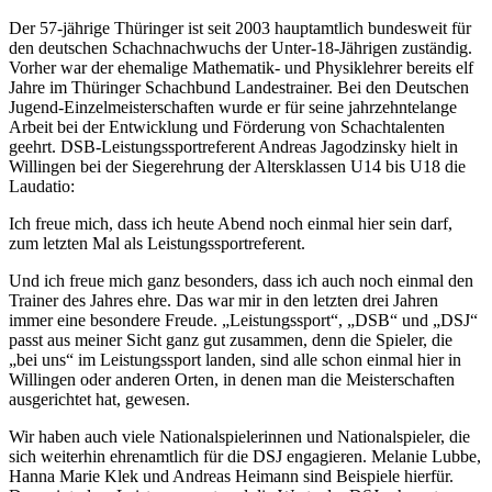
Der 57-jährige Thüringer ist seit 2003 hauptamtlich bundesweit für
den deutschen Schachnachwuchs der Unter-18-Jährigen zuständig.
Vorher war der ehemalige Mathematik- und Physiklehrer bereits elf
Jahre im Thüringer Schachbund Landestrainer. Bei den Deutschen
Jugend-Einzelmeisterschaften wurde er für seine jahrzehntelange
Arbeit bei der Entwicklung und Förderung von Schachtalenten
geehrt. DSB-Leistungssportreferent Andreas Jagodzinsky hielt in
Willingen bei der Siegerehrung der Altersklassen U14 bis U18 die
Laudatio:
Ich freue mich, dass ich heute Abend noch einmal hier sein darf,
zum letzten Mal als Leistungssportreferent.
Und ich freue mich ganz besonders, dass ich auch noch einmal den
Trainer des Jahres ehre. Das war mir in den letzten drei Jahren
immer eine besondere Freude. „Leistungssport“, „DSB“ und „DSJ“
passt aus meiner Sicht ganz gut zusammen, denn die Spieler, die
„bei uns“ im Leistungssport landen, sind alle schon einmal hier in
Willingen oder anderen Orten, in denen man die Meisterschaften
ausgerichtet hat, gewesen.
Wir haben auch viele Nationalspielerinnen und Nationalspieler, die
sich weiterhin ehrenamtlich für die DSJ engagieren. Melanie Lubbe,
Hanna Marie Klek und Andreas Heimann sind Beispiele hierfür.