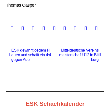
Thomas Casper
B
ESK gewinnt gegem Pl
Mitteldeutsche Vereins
auen und schafft ein 4:4
meisterschaft U12 in Bit
e
gegen Aue
burg
i
t
r
a
g
ESK Schachkalender
s