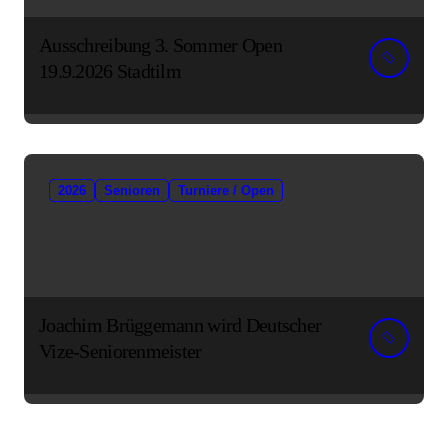
Ausschreibung 3. Sommer Open
19.9.2026 Stadtilm
2026
Senioren
Turniere / Open
Joachim Brüggemann wird Deutscher
Vize-Seniorenmeister