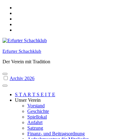
Skip
to
content
Erfurter Schachklub
Der Verein mit Tradition
Archiv 2026
S T A R T S E I T E
Unser Verein
Vorstand
Geschichte
Spiellokal
Anfahrt
Satzung
Finanz- und Beitragsordnung