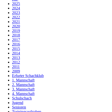
2025
2024
2023
2022
2021
2020
2019
2018
2017
2016
2015
2014
2013
2012
2011
2009
Erfurter Schachklub
1. Mannschaft
2. Mannschaft
3. Mannschaft
4. Mannschaft
Schulschach
Jugend
Senioren
Trainingsaufgaben