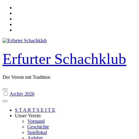
Skip
to
content
Erfurter Schachklub
Der Verein mit Tradition
Archiv 2026
S T A R T S E I T E
Unser Verein
Vorstand
Geschichte
Spiellokal
Anfahrt