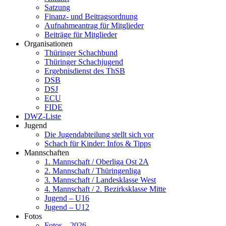
Satzung
Finanz- und Beitragsordnung
Aufnahmeantrag für Mitglieder
Beiträge für Mitglieder
Organisationen
Thüringer Schachbund
Thüringer Schachjugend
Ergebnisdienst des ThSB
DSB
DSJ
ECU
FIDE
DWZ-Liste
Jugend
Die Jugendabteilung stellt sich vor
Schach für Kinder: Infos & Tipps
Mannschaften
1. Mannschaft / Oberliga Ost 2A
2. Mannschaft / Thüringenliga
3. Mannschaft / Landesklasse West
4. Mannschaft / 2. Bezirksklasse Mitte
Jugend – U16
Jugend – U12
Fotos
Fotos – 2026