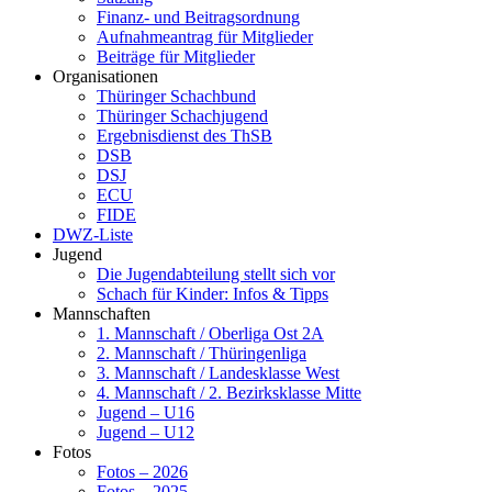
Finanz- und Beitragsordnung
Aufnahmeantrag für Mitglieder
Beiträge für Mitglieder
Organisationen
Thüringer Schachbund
Thüringer Schachjugend
Ergebnisdienst des ThSB
DSB
DSJ
ECU
FIDE
DWZ-Liste
Jugend
Die Jugendabteilung stellt sich vor
Schach für Kinder: Infos & Tipps
Mannschaften
1. Mannschaft / Oberliga Ost 2A
2. Mannschaft / Thüringenliga
3. Mannschaft / Landesklasse West
4. Mannschaft / 2. Bezirksklasse Mitte
Jugend – U16
Jugend – U12
Fotos
Fotos – 2026
Fotos – 2025