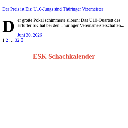
Der Preis ist Eis: U10-Jungs sind Thüringer Vizemeister
D
er große Pokal schimmerte silbern: Das U10-Quartett des
Erfurter SK hat bei den Thüringer Vereinsmeisterschaften...
Juni 30, 2026
Seitennummerierung
1
2
…
32
der
ESK Schachkalender
Beiträge