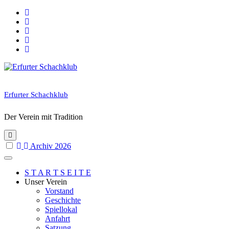
Skip
to
content
Erfurter Schachklub
Der Verein mit Tradition
Archiv 2026
S T A R T S E I T E
Unser Verein
Vorstand
Geschichte
Spiellokal
Anfahrt
Satzung