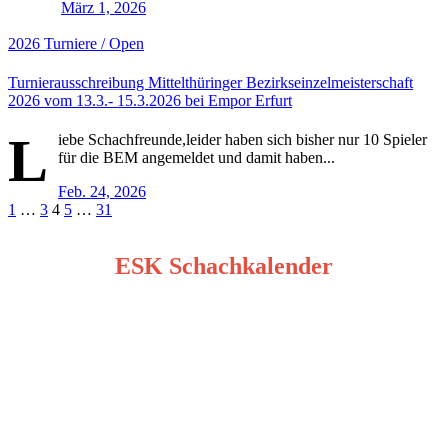
März 1, 2026
2026
Turniere / Open
Turnierausschreibung Mittelthüringer Bezirkseinzelmeisterschaft
2026 vom 13.3.- 15.3.2026 bei Empor Erfurt
L
iebe Schachfreunde,leider haben sich bisher nur 10 Spieler
für die BEM angemeldet und damit haben...
Feb. 24, 2026
Seitennummerierung
1
…
3
4
5
…
31
der
ESK Schachkalender
Beiträge