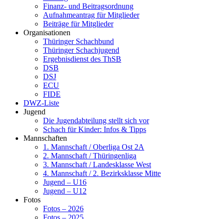
Finanz- und Beitragsordnung
Aufnahmeantrag für Mitglieder
Beiträge für Mitglieder
Organisationen
Thüringer Schachbund
Thüringer Schachjugend
Ergebnisdienst des ThSB
DSB
DSJ
ECU
FIDE
DWZ-Liste
Jugend
Die Jugendabteilung stellt sich vor
Schach für Kinder: Infos & Tipps
Mannschaften
1. Mannschaft / Oberliga Ost 2A
2. Mannschaft / Thüringenliga
3. Mannschaft / Landesklasse West
4. Mannschaft / 2. Bezirksklasse Mitte
Jugend – U16
Jugend – U12
Fotos
Fotos – 2026
Fotos – 2025