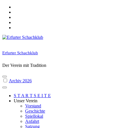
Skip
to
content
Erfurter Schachklub
Der Verein mit Tradition
Archiv 2026
S T A R T S E I T E
Unser Verein
Vorstand
Geschichte
Spiellokal
Anfahrt
Satzung