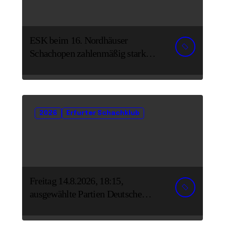
ESK beim 16. Nordhäuser
Schachopen zahlenmäßig stark
vertreten
2026
Erfurter Schachklub
Freitag 14.8.2026, 18:15,
ausgewählte Partien Deutsche
Senioreneinzelmeisterschaft