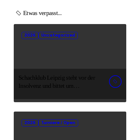
Etwas verpasst...
2026
Uncategorized
Schachklub Leipzig steht vor der
Insolvenz und bittet um
Unterstützung und Spenden
2026
Turniere / Open