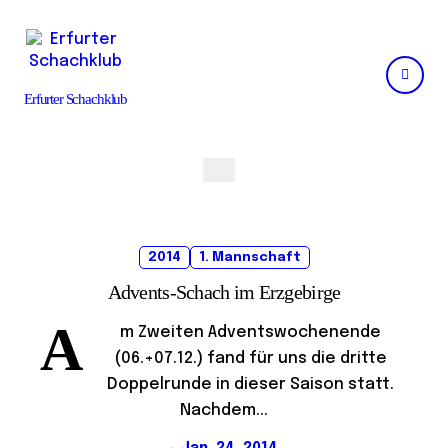
Skip
to
content
Erfurter Schachklub
2014
1. Mannschaft
Advents-Schach im Erzgebirge
A
m Zweiten Adventswochenende
(06.+07.12.) fand für uns die dritte
Doppelrunde in dieser Saison statt.
Nachdem...