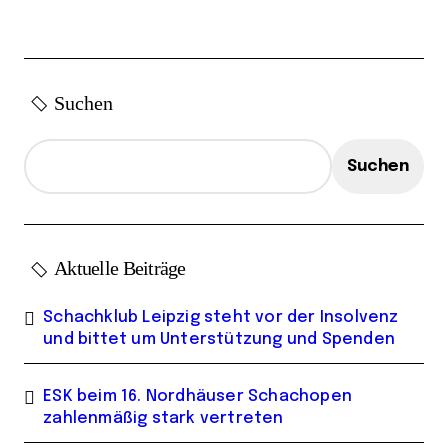
t
r
ä
Suchen
g
e
Suchen
Aktuelle Beiträge
Schachklub Leipzig steht vor der Insolvenz
und bittet um Unterstützung und Spenden
ESK beim 16. Nordhäuser Schachopen
zahlenmäßig stark vertreten