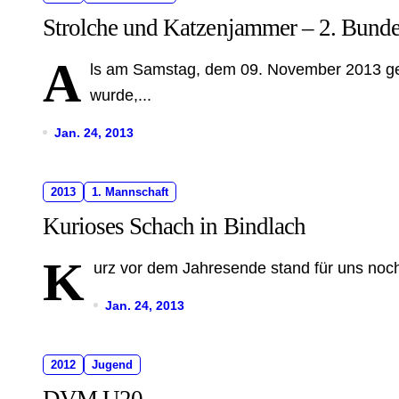
Strolche und Katzenjammer – 2. Bunde
A
ls am Samstag, dem 09. November 2013 ge
wurde,...
Jan. 24, 2013
2013
1. Mannschaft
Kurioses Schach in Bindlach
K
urz vor dem Jahresende stand für uns noch 
Jan. 24, 2013
2012
Jugend
DVM U20