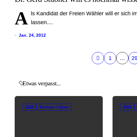
A
ls Kandidat der Freien Wähler will er sich 
lassen....
Jan. 24, 2012
S
1
…
2
e
i
Etwas verpasst...
t
e
2026
Turniere / Open
2026
n
n