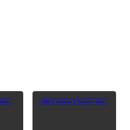
 Open
2026
Senioren
Turniere / Open