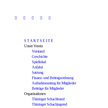
Skip
to
content
S T A R T S E I T E
Unser Verein
Vorstand
Geschichte
Spiellokal
Anfahrt
Satzung
Finanz- und Beitragsordnung
Aufnahmeantrag für Mitglieder
Beiträge für Mitglieder
Organisationen
Thüringer Schachbund
Thüringer Schachjugend