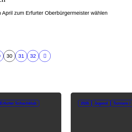
im April zum Erfurter Oberbürgermeister wählen
9
30
31
32
Erfurter Schachklub
2026
Jugend
Turniere /