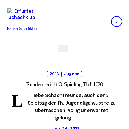
Skip
to
content
Erfurter Schachklub
2013
Jugend
Rundenbericht 3. Spieltag ThJl U20
L
iebe Schachfreunde, auch der 3.
Spieltag der Th. Jugendliga wusste zu
überraschen. Völlig unerwartet
gelang...