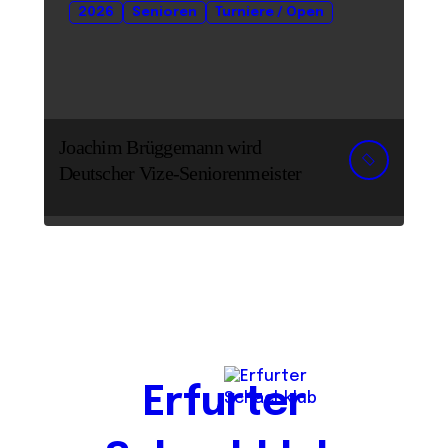
2026
Senioren
Turniere / Open
Joachim Brüggemann wird
Deutscher Vize-Seniorenmeister
Erfurter