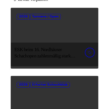
2026
Turniere / Open
ESK beim 16. Nordhäuser
Schachopen zahlenmäßig stark
vertreten
2026
Erfurter Schachklub