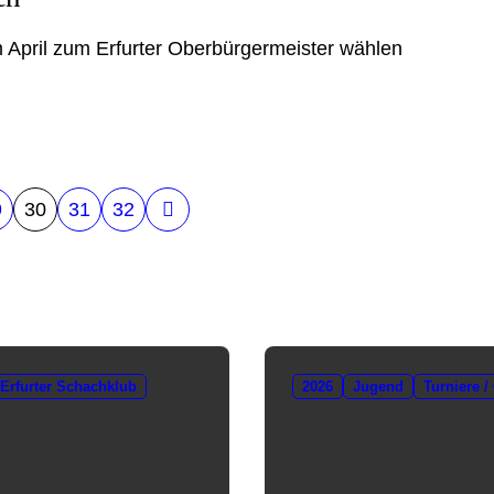
im April zum Erfurter Oberbürgermeister wählen
9
30
31
32
Erfurter Schachklub
2026
Jugend
Turniere /