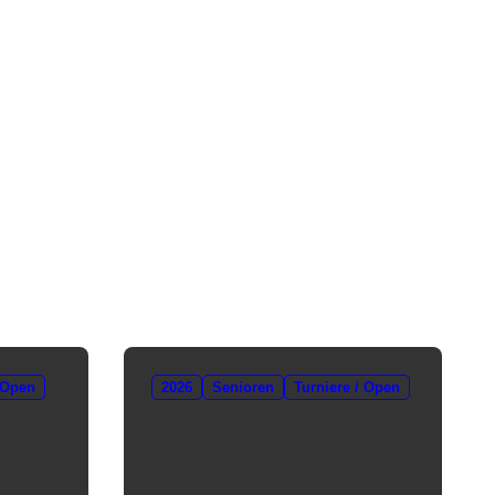
 Open
2026
Senioren
Turniere / Open