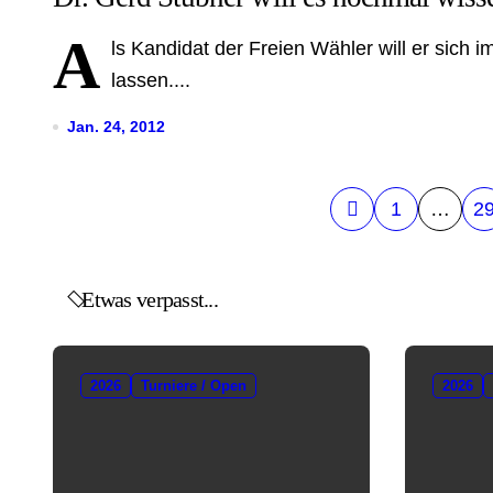
A
ls Kandidat der Freien Wähler will er sich 
lassen....
Jan. 24, 2012
S
1
…
2
e
i
Etwas verpasst...
t
e
2026
Turniere / Open
2026
n
n