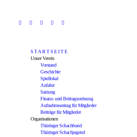
Skip
to
content
S T A R T S E I T E
Unser Verein
Vorstand
Geschichte
Spiellokal
Anfahrt
Satzung
Finanz- und Beitragsordnung
Aufnahmeantrag für Mitglieder
Beiträge für Mitglieder
Organisationen
Thüringer Schachbund
Thüringer Schachjugend