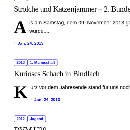
Strolche und Katzenjammer – 2. Bunde
A
ls am Samstag, dem 09. November 2013 ge
wurde,...
Jan. 24, 2013
2013
1. Mannschaft
Kurioses Schach in Bindlach
K
urz vor dem Jahresende stand für uns noch 
Jan. 24, 2013
2012
Jugend
DVM U20