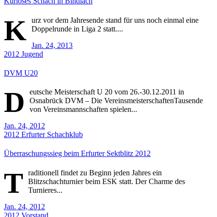
Kurioses Schach in Bindlach
K
urz vor dem Jahresende stand für uns noch einmal eine
Doppelrunde in Liga 2 statt....
Jan. 24, 2013
2012
Jugend
DVM U20
D
eutsche Meisterschaft U 20 vom 26.-30.12.2011 in
Osnabrück DVM – Die VereinsmeisterschaftenTausende
von Vereinsmannschaften spielen...
Jan. 24, 2012
2012
Erfurter Schachklub
Überraschungssieg beim Erfurter Sektblitz 2012
T
raditionell findet zu Beginn jeden Jahres ein
Blitzschachturnier beim ESK statt. Der Charme des
Turnieres...
Jan. 24, 2012
2012
Vorstand