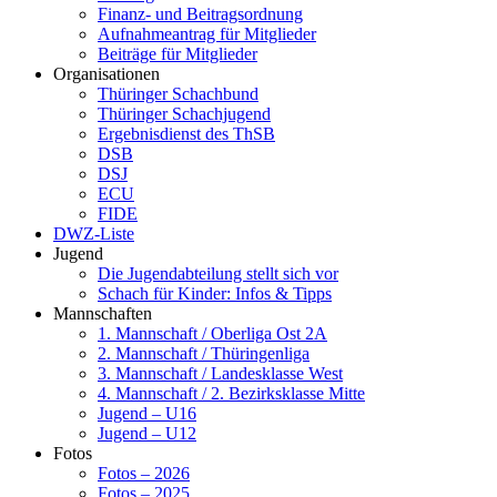
Finanz- und Beitragsordnung
Aufnahmeantrag für Mitglieder
Beiträge für Mitglieder
Organisationen
Thüringer Schachbund
Thüringer Schachjugend
Ergebnisdienst des ThSB
DSB
DSJ
ECU
FIDE
DWZ-Liste
Jugend
Die Jugendabteilung stellt sich vor
Schach für Kinder: Infos & Tipps
Mannschaften
1. Mannschaft / Oberliga Ost 2A
2. Mannschaft / Thüringenliga
3. Mannschaft / Landesklasse West
4. Mannschaft / 2. Bezirksklasse Mitte
Jugend – U16
Jugend – U12
Fotos
Fotos – 2026
Fotos – 2025