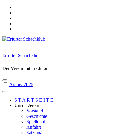
Skip
to
content
Erfurter Schachklub
Der Verein mit Tradition
Archiv 2026
S T A R T S E I T E
Unser Verein
Vorstand
Geschichte
Spiellokal
Anfahrt
Satzung