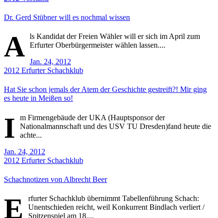
Dr. Gerd Stübner will es nochmal wissen
A
ls Kandidat der Freien Wähler will er sich im April zum
Erfurter Oberbürgermeister wählen lassen....
Jan. 24, 2012
2012
Erfurter Schachklub
Hat Sie schon jemals der Atem der Geschichte gestreift?! Mir ging
es heute in Meißen so!
I
m Firmengebäude der UKA (Hauptsponsor der
Nationalmannschaft und des USV TU Dresden)fand heute die
achte...
Jan. 24, 2012
2012
Erfurter Schachklub
Schachnotizen von Albrecht Beer
E
rfurter Schachklub übernimmt Tabellenführung Schach:
Unentschieden reicht, weil Konkurrent Bindlach verliert /
Spitzenspiel am 18....