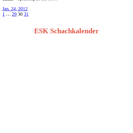
Jan. 24, 2012
Seitennummerierung
1
…
29
30
31
der
ESK Schachkalender
Beiträge