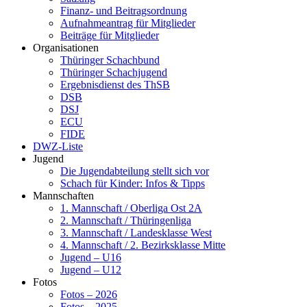
Finanz- und Beitragsordnung
Aufnahmeantrag für Mitglieder
Beiträge für Mitglieder
Organisationen
Thüringer Schachbund
Thüringer Schachjugend
Ergebnisdienst des ThSB
DSB
DSJ
ECU
FIDE
DWZ-Liste
Jugend
Die Jugendabteilung stellt sich vor
Schach für Kinder: Infos & Tipps
Mannschaften
1. Mannschaft / Oberliga Ost 2A
2. Mannschaft / Thüringenliga
3. Mannschaft / Landesklasse West
4. Mannschaft / 2. Bezirksklasse Mitte
Jugend – U16
Jugend – U12
Fotos
Fotos – 2026
Fotos – 2025