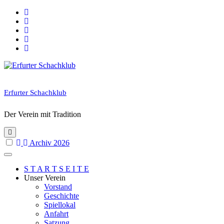
Skip
to
content
Erfurter Schachklub
Der Verein mit Tradition
Archiv 2026
S T A R T S E I T E
Unser Verein
Vorstand
Geschichte
Spiellokal
Anfahrt
Satzung