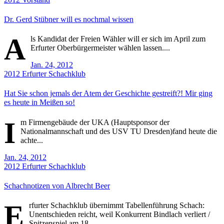
Dr. Gerd Stübner will es nochmal wissen
A
ls Kandidat der Freien Wähler will er sich im April zum
Erfurter Oberbürgermeister wählen lassen....
Jan. 24, 2012
2012
Erfurter Schachklub
Hat Sie schon jemals der Atem der Geschichte gestreift?! Mir ging
es heute in Meißen so!
I
m Firmengebäude der UKA (Hauptsponsor der
Nationalmannschaft und des USV TU Dresden)fand heute die
achte...
Jan. 24, 2012
2012
Erfurter Schachklub
Schachnotizen von Albrecht Beer
E
rfurter Schachklub übernimmt Tabellenführung Schach:
Unentschieden reicht, weil Konkurrent Bindlach verliert /
Spitzenspiel am 18....