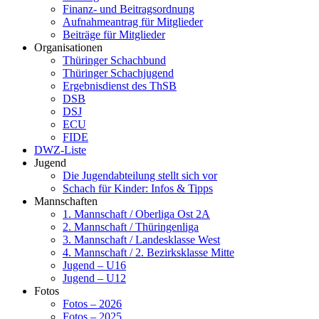
Finanz- und Beitragsordnung
Aufnahmeantrag für Mitglieder
Beiträge für Mitglieder
Organisationen
Thüringer Schachbund
Thüringer Schachjugend
Ergebnisdienst des ThSB
DSB
DSJ
ECU
FIDE
DWZ-Liste
Jugend
Die Jugendabteilung stellt sich vor
Schach für Kinder: Infos & Tipps
Mannschaften
1. Mannschaft / Oberliga Ost 2A
2. Mannschaft / Thüringenliga
3. Mannschaft / Landesklasse West
4. Mannschaft / 2. Bezirksklasse Mitte
Jugend – U16
Jugend – U12
Fotos
Fotos – 2026
Fotos – 2025