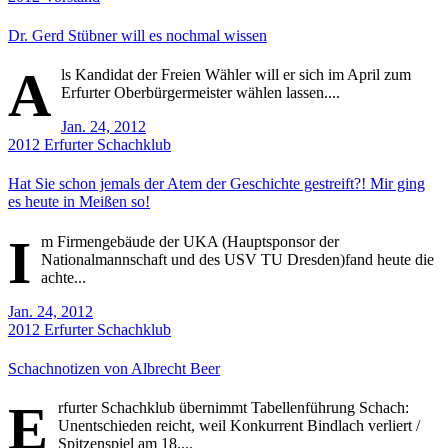
Dr. Gerd Stübner will es nochmal wissen
A
ls Kandidat der Freien Wähler will er sich im April zum
Erfurter Oberbürgermeister wählen lassen....
Jan. 24, 2012
2012
Erfurter Schachklub
Hat Sie schon jemals der Atem der Geschichte gestreift?! Mir ging
es heute in Meißen so!
I
m Firmengebäude der UKA (Hauptsponsor der
Nationalmannschaft und des USV TU Dresden)fand heute die
achte...
Jan. 24, 2012
2012
Erfurter Schachklub
Schachnotizen von Albrecht Beer
E
rfurter Schachklub übernimmt Tabellenführung Schach:
Unentschieden reicht, weil Konkurrent Bindlach verliert /
Spitzenspiel am 18....