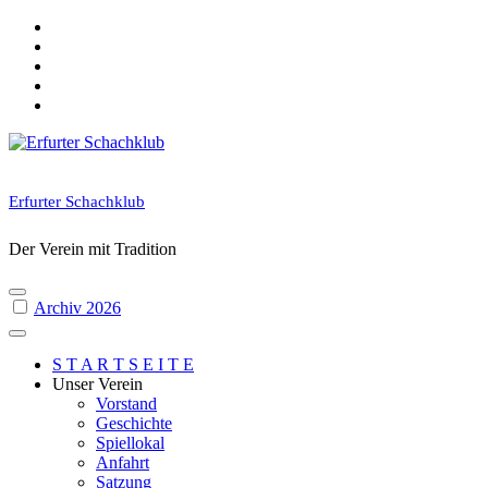
Skip
to
content
Erfurter Schachklub
Der Verein mit Tradition
Archiv 2026
S T A R T S E I T E
Unser Verein
Vorstand
Geschichte
Spiellokal
Anfahrt
Satzung