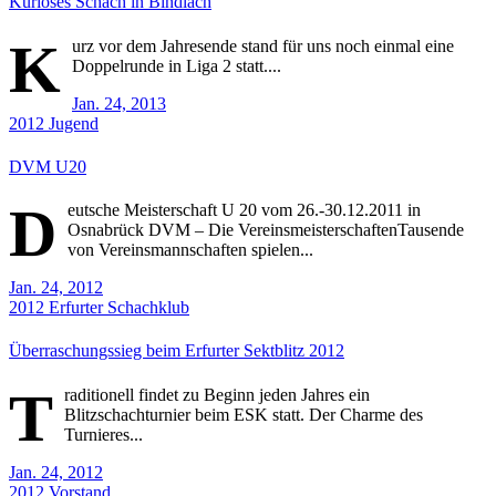
Kurioses Schach in Bindlach
K
urz vor dem Jahresende stand für uns noch einmal eine
Doppelrunde in Liga 2 statt....
Jan. 24, 2013
2012
Jugend
DVM U20
D
eutsche Meisterschaft U 20 vom 26.-30.12.2011 in
Osnabrück DVM – Die VereinsmeisterschaftenTausende
von Vereinsmannschaften spielen...
Jan. 24, 2012
2012
Erfurter Schachklub
Überraschungssieg beim Erfurter Sektblitz 2012
T
raditionell findet zu Beginn jeden Jahres ein
Blitzschachturnier beim ESK statt. Der Charme des
Turnieres...
Jan. 24, 2012
2012
Vorstand