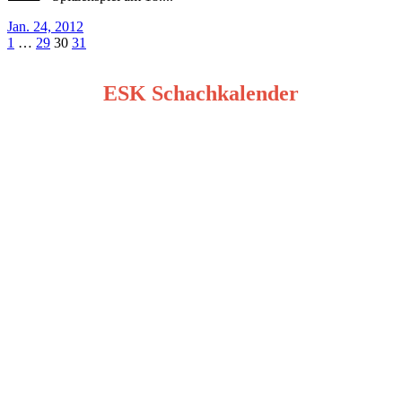
Jan. 24, 2012
Seitennummerierung
1
…
29
30
31
der
ESK Schachkalender
Beiträge